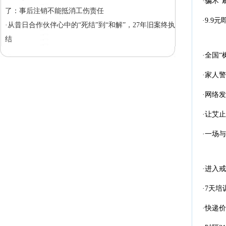
·骗术“
了：事后注销不能抵消工伤责任
·9.
·从昔日合作伙伴心中的“死结”到“和解”，27年旧案终执
结
·全国
·家人
·网络
·让艾
·一场
·进入
·7天
·快递