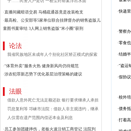
子……民警入户走访 一桩尘封命案浮出水面
·快递
·直播间藏暗语交易 马桶疏通器竟是改装枪支
·最高检、公安部等5家单位联合挂牌督办的销售盗版儿
童图书案审结 3人网上销售盗版“米小圈”获刑
·警察办
·零食
论法
·结婚
我省民族地区未成年人个别化社区矫正模式的探索
·“盗运
·“体育外卖”服务火热 健身新风尚仍待规范
·涉农犯罪新态势下优化基层治理策略的建议
·假协
法眼
·校外
借款人意外死亡无法足额还款 银行要求继承人承担
·债务
罚息复利等 邛崃市法院：借款人非主观违约，继承
人仅需在遗产范围内偿还本金及利息
·打着
·员工参加团建摔伤，老板火速注销工商登记 法院判