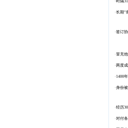
·时隔3
·长期
·签订
·冒充
·两度
·14
·身份
·经历
·对付各