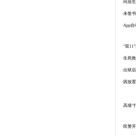
·同居
·未签
·Ap
·“双
·生死
·出狱
·因放
·高墙“
·民警