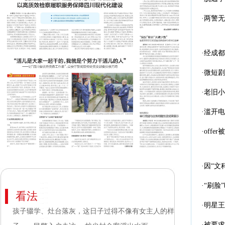
·两警
·经成
·微短
·老旧
·滥开
·off
·因“
·“刷脸
看法
·明星
孩子辍学、灶台落灰，这日子过得不像有女主人的样
·被要