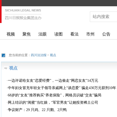
视频
聚焦
法眼
读图
看法
市州
公告
您当前的位置：
四川法治报
>
视点
视点
·一边许诺给女友“恋爱经费”，一边偷走“网恋女友”14万元
·中年妇女冒充年轻女子领导亲戚网上“谈恋爱” 骗走430万元获刑10年
·68岁的“女友”推荐购买“养老保险”，网格员识破“交友”骗局
·网上结识的“闺蜜”当红娘，“军官男友”让她投资稀土公司
·争议财产：29 只鸡、22 只鹅、2只鸭