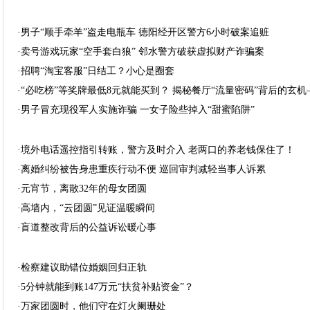
·男子“顺手牵羊”盗走电瓶车 德阳经开区警方6小时破案追赃
·卖号游戏玩家“空手套白狼” 邻水警方破获虚拟财产诈骗案
·招聘“淘宝客服”日结工？小心是圈套
·“必吃榜”等奖牌最低8元就能买到？ 揭秘餐厅“流量密码”背后的玄机
·男子冒充现役军人实施诈骗 一女子险些掉入“甜蜜陷阱”
·境外电话遥控指引转账，警方及时介入 老两口的养老钱保住了！
·离婚纠纷被告身患重疾行动不便 巡回审判减轻当事人诉累
·元宵节，离散32年的母女团圆
·高墙内，“云团圆”见证温暖瞬间
·盲道整改背后的公益诉讼暖心事
·检察建议助错位婚姻回归正轨
·5分钟就能到账147万元“扶贫补贴资金”？
·万家团圆时，他们守在灯火阑珊处