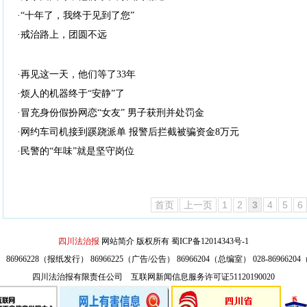
·“十年了，我终于见到了您”
·戒治路上，团圆不远
·再见这一天，他们等了33年
·烦人的机器终于“安静”了
·冒充身份假扮网恋“女友” 男子获刑并处罚金
·网约车司机接到蹊跷派单 报警后拦截被骗资金8万元
·民警的“年味”就是坚守岗位
首页
上一页
1
2
3
4
5
6
四川法治报
网站简介
版权所有
蜀ICP备12014343号-1
86966228（报纸发行） 86966225（广告/公告） 86966204（总编室） 028-869662
四川法治报有限责任公司 互联网新闻信息服务许可证51120190020