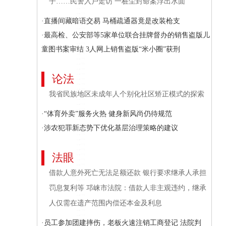
子……民警入户走访 一桩尘封命案浮出水面
·直播间藏暗语交易 马桶疏通器竟是改装枪支
·最高检、公安部等5家单位联合挂牌督办的销售盗版儿
童图书案审结 3人网上销售盗版“米小圈”获刑
论法
我省民族地区未成年人个别化社区矫正模式的探索
·“体育外卖”服务火热 健身新风尚仍待规范
·涉农犯罪新态势下优化基层治理策略的建议
法眼
借款人意外死亡无法足额还款 银行要求继承人承担
罚息复利等 邛崃市法院：借款人非主观违约，继承
人仅需在遗产范围内偿还本金及利息
·员工参加团建摔伤，老板火速注销工商登记 法院判