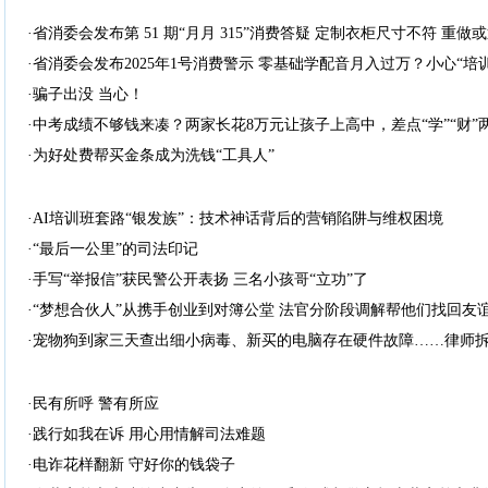
·省消委会发布第 51 期“月月 315”消费答疑 定制衣柜尺寸不符 重做
·省消委会发布2025年1号消费警示 零基础学配音月入过万？小心“培
·骗子出没 当心！
·中考成绩不够钱来凑？两家长花8万元让孩子上高中，差点“学”“财”
·为好处费帮买金条成为洗钱“工具人”
·AI培训班套路“银发族”：技术神话背后的营销陷阱与维权困境
·“最后一公里”的司法印记
·手写“举报信”获民警公开表扬 三名小孩哥“立功”了
·“梦想合伙人”从携手创业到对簿公堂 法官分阶段调解帮他们找回友谊
·宠物狗到家三天查出细小病毒、新买的电脑存在硬件故障……律师拆
·民有所呼 警有所应
·践行如我在诉 用心用情解司法难题
·电诈花样翻新 守好你的钱袋子