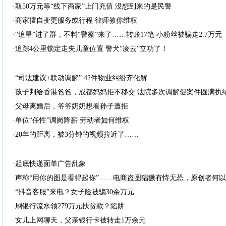
·取50万元等“线下商家”上门充值 没想到来的是民警
·商家擅自变更服务或行程 律师教你维权
·“追星”进了群，不料“警察”来了……转账17笔 小粉丝被骗走2.7万元
·追踪4公里锁定走失儿童位置 警犬“凌云”立功了！
·“司法建议+联动调解” 42件物业纠纷齐化解
·孩子判给香港爸爸，成都妈妈拒不移交 法院多次调解促案件圆满执
·父母离婚后，爷爷奶奶想看孙子遭拒
·单位“任性”调岗降薪 劳动者如何维权
·20年的距离，被3分钟的视频拉近了……
·起底快递面单广告乱象
·声称“用你的图是看得起你”……电商盗图猖獗有恃无恐，原创者何
·“抖音客服”来电？女子险被骗30余万元
·刷银行流水领279万元扶贫款？陷阱
·女儿上网聊天，父亲银行卡被转走1万余元