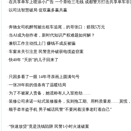
·在共享单车上喷涂小广告 一个章给三毛钱 成都警方打击共享单车
·以司法智慧破局 促双赢多赢共赢
·奔驰女司机醉驾被出租车追尾，的哥张口：赔我5万元
·当AI成为创作者，新时代知识产权难题如何解？
·兼职工作主动找上门 赚钱不成反被骗
·车窗未关引注意 民警意外破获电缆盗窃案
·快40年 “夭折”的儿子回来了
·只因多看了一眼 14年寻亲画上圆满句号
·一张28年前的借条有了温暖结局
·为了不被家人责备，她谎称有人入室抢劫……
·装修公司承诺一站式装修服务，实则拖工期、用料质量差……莫慌
·顺手牵羊盗手机 男子喊话民警“不要闲着没事老盯着自己”
·“快速放贷”竟是洗钱陷阱 民警1小时火速破案