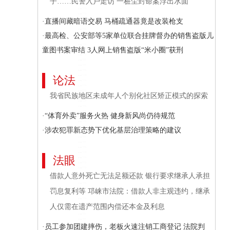
子……民警入户走访 一桩尘封命案浮出水面
·直播间藏暗语交易 马桶疏通器竟是改装枪支
·最高检、公安部等5家单位联合挂牌督办的销售盗版儿
童图书案审结 3人网上销售盗版“米小圈”获刑
论法
我省民族地区未成年人个别化社区矫正模式的探索
·“体育外卖”服务火热 健身新风尚仍待规范
·涉农犯罪新态势下优化基层治理策略的建议
法眼
借款人意外死亡无法足额还款 银行要求继承人承担
罚息复利等 邛崃市法院：借款人非主观违约，继承
人仅需在遗产范围内偿还本金及利息
·员工参加团建摔伤，老板火速注销工商登记 法院判