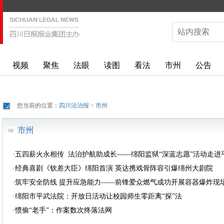
视频
聚焦
法眼
读图
看法
市州
公告
您当前的位置：
四川法治报
>
市州
市州
·五四薪火永相传 法治护航助成长——绵阳监狱“深蓝志愿”活动走
·经典喜剧《钦差大臣》绵阳首演 英达携戏骨阵容引爆绵州大剧院
·筑牢安全防线 提升应急能力——前锋爱众燃气成功开展容器爆炸现
·绵阳市平武法院：开放日活动让校园师生零距离“探”法
·惯偷“老手”：作案数次终落法网