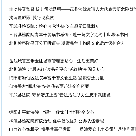
·主动接受监督 提升司法透明——茂县法院邀请人大代表旁听危险驾
·拘留显威慑 执行见实效
·平武县检察院：检心向党映初心 主题党日践新功
·三台县检察院青年干警读书感悟：赴一场文字之约丨世界读书日
·北川检察院召开公开听证会 凝聚羌年非物质文化遗产保护合力
·岳池城管三步走让城市管理更贴心，生活更美好
·北川法院：“最羌红·读书分享会”羌红映法 阅见初心
·绵阳市游仙区法院丰富干警文化生活 凝聚奋进力量
·仙海警方“四步法”快速侦破两起涉企盗窃案
·平武县法院“守护涪江上游”普法活动助力生态平武建设
·绵阳市平武法院：“码”上解忧 让“忧薪”变安心
·梓潼县检察院评议活动 促学促改提升公诉队伍素能
·电力连心筑桥梁 携手共赢促发展——岳池爱众电力公司与岳池县