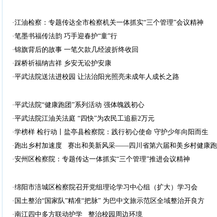
·江油检察：专题传达全市检察机关一体抓实“三个管理”会议精神
·笔墨书福传法韵 巧手迎春护“童”行
·锦旗背后的故事 一笔欠款几经波折终收回
·踩桥祈福纳吉祥 乡安无讼护安康
·平武法院送法进校园 让法治阳光照亮未成年人成长之路
·平武法院“健康跑团”系列活动 强体魄践初心
·平武法院江油关法庭 “四快”为农民工追薪2万元
·学榜样 检行动丨盐亭县检察院：践行初心使命 守护少年向阳而生
·跑出乡村加速度 赛出和美新风采——四川省第六届和美乡村健康
·安州区检察院：专题传达一体抓实“三个管理”推进会议精神
·绵阳市涪城区检察院召开党组理论学习中心组（扩大）学习会
·国土整治“国家队”精准“把脉” 为巴中文旅示范区全域整治开良方
·南江四中多方联动护学 整治校园周边环境