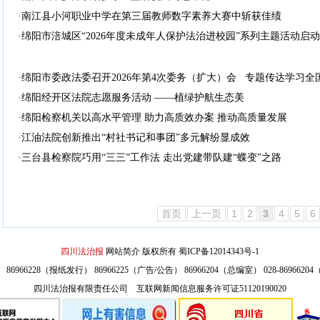
·南江县小河职业中学在第三届教师数字素养大赛中斩获佳绩
·绵阳市涪城区“2026年度未成年人保护法治进校园”系列主题活动启动
·绵阳市委政法委召开2026年第4次委务（扩大）会 专题传达学习全
·绵阳经开区法院志愿服务活动 ——植绿护航生态美
·绵阳检察机关以高水平管理 助力高质效办案 推动高质量发展
·江油法院创新推出“村社书记和事团”多元解纷显成效
·三台县检察院巧用“三三”工作法 走出党建带队建“蝶变”之路
首页
上一页
1
2
3
4
5
6
四川法治报
网站简介
版权所有
蜀ICP备12014343号-1
86966228（报纸发行） 86966225（广告/公告） 86966204（总编室） 028-869662
四川法治报有限责任公司 互联网新闻信息服务许可证51120190020