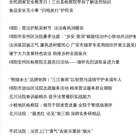
·全民国家安全教育日丨三台县检察院带你了解这些知识
·食品安全无小事 “闪电执行”护民安
·绵阳：普法护航采鲜节 法治春风润蝶谷
·绵阳市安州区法院桑枣法庭：“乡安·青润”赋能综治中心联动共治护
·法润基层扬正气 廉风进村暖民心 广安市烟草专卖局组织开展主题党
·遂宁大力发展特色农业 助推乡村全面振兴
·绵阳安州区检察院主题党日活动——缅怀先烈汲取奋进力量
·“熊猫未士”品牌矩阵 | “三江春雨”以智慧与温情守护未成年人
·绵阳市游仙区法院志愿服务活动 精准普法服务群众期盼
·北川法院春训砺精兵 提升法警履职实战能力
·小枧地区检察院：领导干部述责述廉 全院干警现场测评
·北川法院：“最羌红·论见”第三期 深耕实务研精品
·平武法院：法官上门“通气”农家乐重拾“烟火”