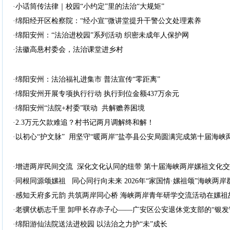
·小话筒传法律｜校园“小约定”里的法治“大规矩”
·绵阳经开区检察院：“经小宣”微讲堂提升干警公文处理素养
·绵阳安州：“法治进校园”系列活动 织密未成年人保护网
·法徽高悬村委会，法治课堂进乡村
·绵阳安州：法治福礼进集市 普法宣传“零距离”
·绵阳安州开展专项执行行动 执行到位金额437万余元
·绵阳安州“法院+村委”联动 共解赡养困境
·2.3万元欠款难追？村书记两月调解终和解！
·以初心“护文脉” 用坚守“暖两岸”盐亭县公安局圆满完成第十届海
·增进两岸民间交流 深化文化认同的纽带 第十届海峡两岸嫘祖文化
·同根同源颂嫘祖 同心同行向未来 2026年“家国情·嫘祖颂”海峡两
·感知天府多元韵 共筑两岸同心桥 海峡两岸青年研学交流活动在嫘
·老骥伏枥志千里 卸甲长存赤子心——广安区公安退休党支部的“银发
·绵阳游仙法院送法进校园 以法治之力护“未”成长