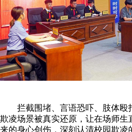
拦截围堵、言语恐吓、肢体殴打
欺凌场景被真实还原，让在场师生
来的身心创伤，深刻认清校园欺凌