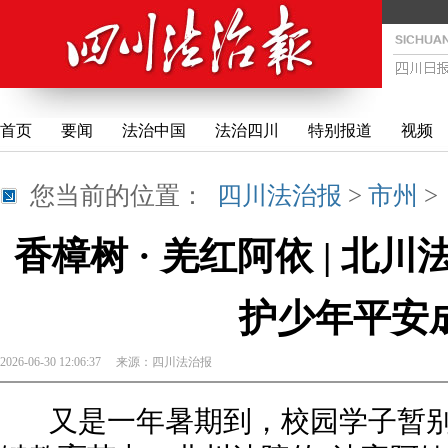
首页
要闻
法治中国
法治四川
特别报道
视频
您当前的位置：
四川法治报
>
市州
香樟树 · 羌红阿依 | 北
护少年平
2026-06-30 12:06:37
来源：
四川法治报
又是一年暑期到，校园学子暂别