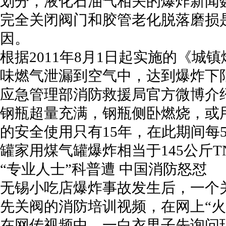
划分，液化石油气相关的爆炸新闻
完全关闭阀门和胶管老化脱落磨损
因。
根据2011年8月1日起实施的《城
味燃气泄漏到空气中，达到爆炸下限
应急管理部消防救援局官方微博介
钢瓶超量充满，钢瓶侧卧燃烧，或
的安全使用只有15年，在此期间每
罐家用煤气罐爆炸相当于145公斤
“专业人士”科普遭 中国消防怒怼
无锡小吃店爆炸事故发生后，一个
先关阀的消防培训视频，在网上“火
在网传视频中，一白衣男子先询问