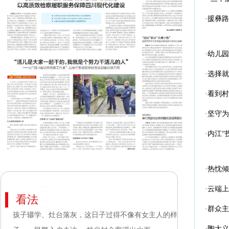
·援彝路
·幼儿
·选择
·看到
·坚守
·内江“
·热忱
·云端
看法
·群众
孩子辍学、灶台落灰，这日子过得不像有女主人的样
·陶大