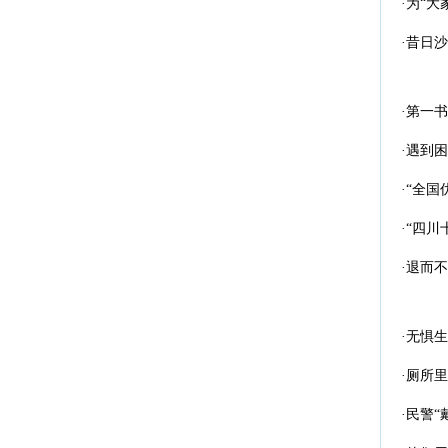
·为“大
·昔日
·第一
·遇到
·“全
·“四
·退而
·无惧
·厕所
·民警