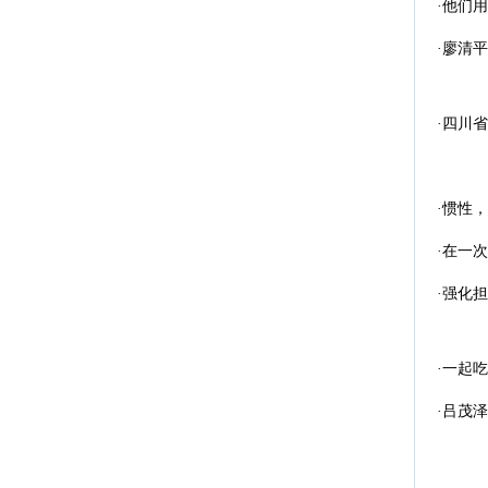
·他们
·廖清
·四川
·惯性
·在一
·强化
·一起
·吕茂