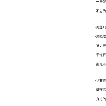
·一身
·不忘
·勇逐
·游晓
·努力
·千锤
·南充
·华蓥
·坚守
·身边