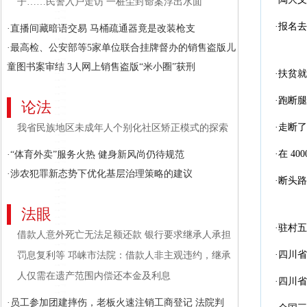
子……民警入户走访 一桩尘封命案浮出水面
·报名
·直播间藏暗语交易 马桶疏通器竟是改装枪支
·最高检、公安部等5家单位联合挂牌督办的销售盗版儿
童图书案审结 3人网上销售盗版“米小圈”获刑
·扶贫
·跑断
论法
·走断
我省民族地区未成年人个别化社区矫正模式的探索
·在 4
·“体育外卖”服务火热 健身新风尚仍待规范
·涉农犯罪新态势下优化基层治理策略的建议
·断头
法眼
·驻村
借款人意外死亡无法足额还款 银行要求继承人承担
·四川
罚息复利等 邛崃市法院：借款人非主观违约，继承
人仅需在遗产范围内偿还本金及利息
·四川
·员工参加团建摔伤，老板火速注销工商登记 法院判