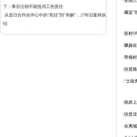
·全国
了：事后注销不能抵消工伤责任
·藏蓝“
·从昔日合作伙伴心中的“死结”到“和解”，27年旧案终执
结
·驻村
·飘扬
·带领
·扶贫
·“土
·病床
·扶贫
·在离