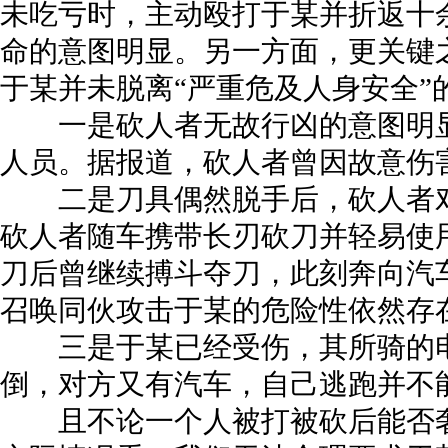
未吃亏时，主动殴打于某并折返十
命的意图明显。另一方面，更关键
于某并未脱离“严重危及人身安全”
一是砍人者无故行凶的意图明显
人员。据报道，砍人者曾因故意伤
二是刀具偶然脱手后，砍人者对
砍人者随车携带长刃砍刀并轻易使用
刀后曾继续搏斗夺刀，此刻奔向汽
召唤同伙攻击于某的危险性依然存
三是于某已经受伤，其所骑的电
倒，对方又有汽车，自己逃跑并不
且不论一个人被打被砍后能否奢谈