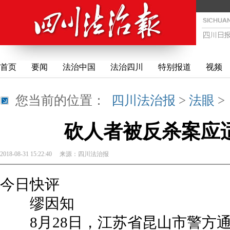
首页
要闻
法治中国
法治四川
特别报道
视频
您当前的位置：
四川法治报
>
法眼
砍人者被反杀案应适
2018-08-31 15:22:40
来源：
四川法治报
今日快评
缪因知
8月28日，江苏省昆山市警方通报