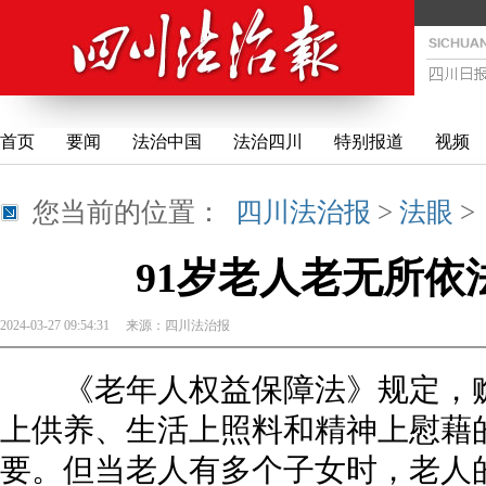
首页
要闻
法治中国
法治四川
特别报道
视频
您当前的位置：
四川法治报
>
法眼
91岁老人老无所依
2024-03-27 09:54:31
来源：
四川法治报
《老年人权益保障法》规定，赡
上供养、生活上照料和精神上慰藉
要。但当老人有多个子女时，老人