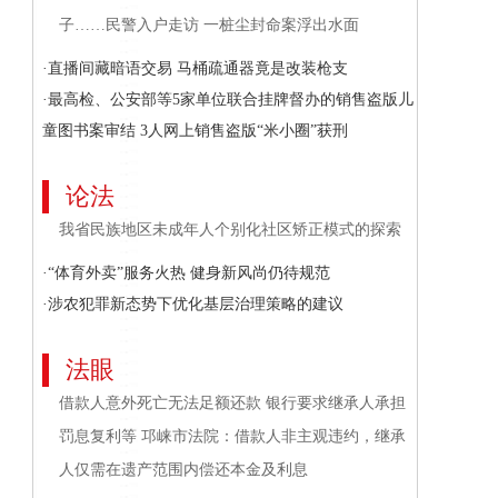
子……民警入户走访 一桩尘封命案浮出水面
·直播间藏暗语交易 马桶疏通器竟是改装枪支
·最高检、公安部等5家单位联合挂牌督办的销售盗版儿
童图书案审结 3人网上销售盗版“米小圈”获刑
论法
我省民族地区未成年人个别化社区矫正模式的探索
·“体育外卖”服务火热 健身新风尚仍待规范
·涉农犯罪新态势下优化基层治理策略的建议
法眼
借款人意外死亡无法足额还款 银行要求继承人承担
罚息复利等 邛崃市法院：借款人非主观违约，继承
人仅需在遗产范围内偿还本金及利息