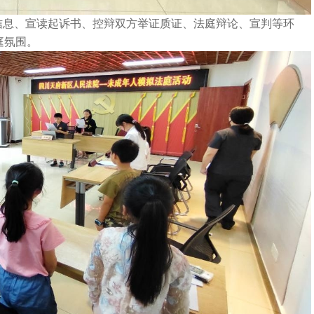
信息、宣读起诉书、控辩双方举证质证、法庭辩论、宣判等环
庭氛围。