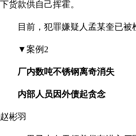
下货款供自己挥霍。
目前，犯罪嫌疑人孟某奎已被检
▼案例2
厂内数吨不锈钢离奇消失
内部人员因外债起贪念
赵彬羽