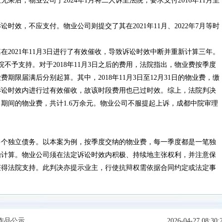
无果后，物业公司于2024年1月将二人诉至法院，要求支付2016年11月至
时效，不应支付。物业公司则提交了其在2021年11月、2022年7月等时
2021年11月3日进行了有效催收，导致诉讼时效中断并重新计算三年。
院不予支持。对于2018年11月3日之后的费用，法院指出，物业费按季度
限届满后分别起算。其中，2018年11月3日至12月31日的物业费，缴
债权诉讼时效内进行过有效催收，故该时段费用也已过时效。综上，法院判决
月31日期间的物业费，共计1.6万余元。物业公司不服提起上诉，成都中院审理
多个独立债务。以本案为例，按季度交纳的物业费，每一季度都是一笔独
始计算。物业公司须在法定诉讼时效内积极、持续地主张权利，并注意保
获得法院支持。此判决亦提示业主，行使抗辩权需依据合同约定或法定事
作品公示
2026-04-27 08:30: