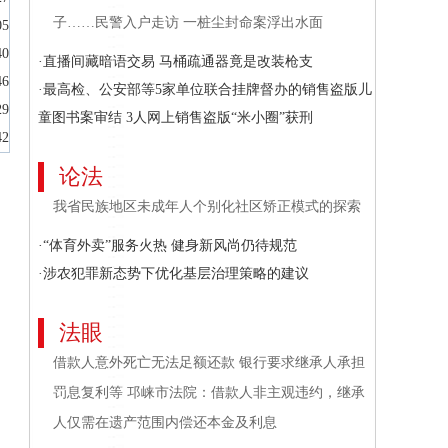
子……民警入户走访 一桩尘封命案浮出水面
05
40
·直播间藏暗语交易 马桶疏通器竟是改装枪支
46
·最高检、公安部等5家单位联合挂牌督办的销售盗版儿
29
童图书案审结 3人网上销售盗版“米小圈”获刑
42
论法
我省民族地区未成年人个别化社区矫正模式的探索
·“体育外卖”服务火热 健身新风尚仍待规范
·涉农犯罪新态势下优化基层治理策略的建议
法眼
借款人意外死亡无法足额还款 银行要求继承人承担
罚息复利等 邛崃市法院：借款人非主观违约，继承
人仅需在遗产范围内偿还本金及利息