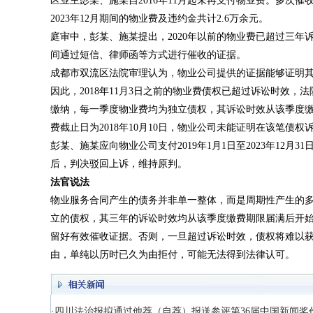
区业主彭某、施某自2016年11月起未再支付物业费。多次催收
2023年12月期间的物业费及违约金共计2.6万余元。
庭审中，彭某、施某提出，2020年以前的物业费已超过三年诉讼
间通过短信、律师函等方式进行催收的证据。
成都市双流区法院审理认为，物业公司提供的证据能够证明其在
因此，2018年11月3日之前的物业费债权已超过诉讼时效，法
缴纳，每一季度物业费均为独立债权，其诉讼时效从该季度缴费期
费截止日为2018年10月10日，物业公司未能证明在该笔
彭某、施某应向物业公司支付2019年1月1日至2023年12
后，判决驳回上诉，维持原判。
法官说法
物业服务合同产生的债务并非单一整体，而是周期性产生的
立的债权，其三年的诉讼时效均从该季度缴费期限届满后开
留好有效催收证据。否则，一旦超过诉讼时效，债权将难以
由，单纯以历时已久为由拒付，可能无法得到法律认可。
·四川法治报拟通过他荐（自荐）报送参评第36届中国新闻奖