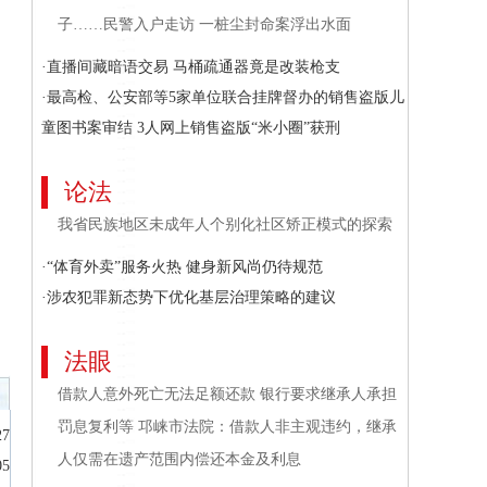
子……民警入户走访 一桩尘封命案浮出水面
·直播间藏暗语交易 马桶疏通器竟是改装枪支
·最高检、公安部等5家单位联合挂牌督办的销售盗版儿
童图书案审结 3人网上销售盗版“米小圈”获刑
论法
我省民族地区未成年人个别化社区矫正模式的探索
·“体育外卖”服务火热 健身新风尚仍待规范
·涉农犯罪新态势下优化基层治理策略的建议
法眼
借款人意外死亡无法足额还款 银行要求继承人承担
罚息复利等 邛崃市法院：借款人非主观违约，继承
27
人仅需在遗产范围内偿还本金及利息
05