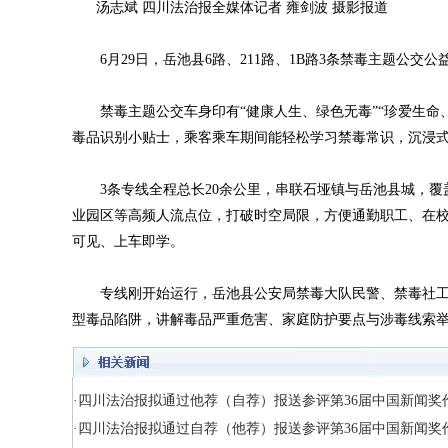
汤志斌 四川法治报全媒体记者 雍剑波 摄影报道
6月29日，岳池县6路、211路、1B路3条禁毒主题公交
禁毒主题公交车身印有“健康人生、绿色无毒”“珍爱生命
毒品识别小贴士，乘客乘车期间能轻松学习禁毒常识，沉浸
3条专线全程总长20余公里，串联石垭镇与岳池县城，覆
业园区等高频人流点位，打破时空局限，方便通勤职工、在
可见、上车即学。
专线刚开始运行，岳池县公安局禁毒大队民警、禁毒社工
型毒品陷阱，讲解毒品严重危害、家庭防护要点与涉毒线索
·四川法治报拟通过他荐（自荐）报送参评第36届中国新闻奖
·四川法治报拟通过自荐（他荐）报送参评第36届中国新闻奖