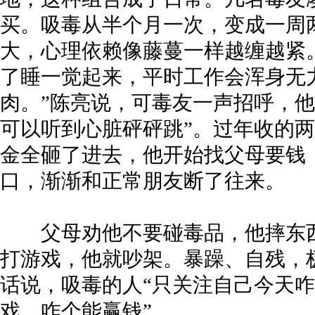
买。吸毒从半个月一次，变成一周
大，心理依赖像藤蔓一样越缠越紧
了睡一觉起来，平时工作会浑身无
肉。”陈亮说，可毒友一声招呼，他
可以听到心脏砰砰跳”。过年收的
金全砸了进去，他开始找父母要钱
口，渐渐和正常朋友断了往来。
父母劝他不要碰毒品，他摔东西
打游戏，他就吵架。暴躁、自残，
话说，吸毒的人“只关注自己今天
戏、咋个能赢钱”。