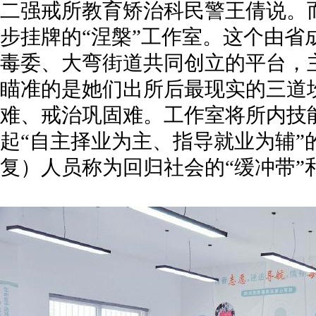
二强戒所教育矫治科民警王倩说。
步挂牌的“涅槃”工作室。这个由省
毒委、大弯街道共同创立的平台，
瞄准的是她们出所后最现实的三道
难、戒治巩固难。工作室将所内技
起“自主择业为主、指导就业为辅”
复）人员称为回归社会的“缓冲带”和