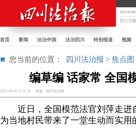
首页
要闻
法治中国
法治四川
特别报道
视频
您当前的位置：
四川法治报
>
焦点图
编草编 话家常 全国
2025-09-16 10:32:16
来源：
四川法治报
近日，全国模范法官刘萍走进自
为当地村民带来了一堂生动而实用