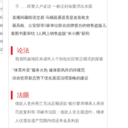
子……民警入户走访 一桩尘封命案浮出水面
27
05
·直播间藏暗语交易 马桶疏通器竟是改装枪支
40
·最高检、公安部等5家单位联合挂牌督办的销售盗版儿
46
童图书案审结 3人网上销售盗版“米小圈”获刑
29
论法
42
我省民族地区未成年人个别化社区矫正模式的探索
·“体育外卖”服务火热 健身新风尚仍待规范
·涉农犯罪新态势下优化基层治理策略的建议
法眼
借款人意外死亡无法足额还款 银行要求继承人承担
罚息复利等 邛崃市法院：借款人非主观违约，继承
人仅需在遗产范围内偿还本金及利息