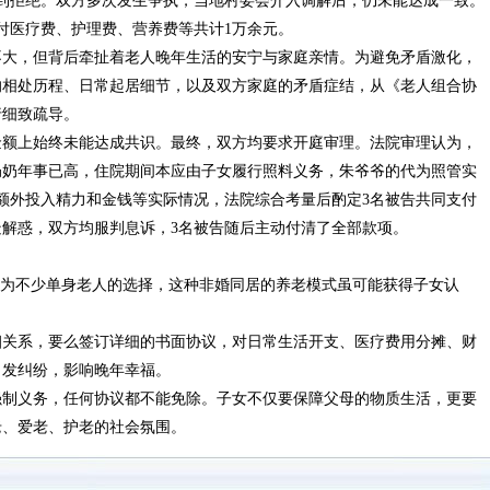
遭到拒绝。双方多次发生争执，当地村委会介入调解后，仍未能达成一致。
付医疗费、护理费、营养费等共计1万余元。
不大，但背后牵扯着老人晚年生活的安宁与家庭亲情。为避免矛盾激化，
的相处历程、日常起居细节，以及双方家庭的矛盾症结，从《老人组合协
行细致疏导。
金额上始终未能达成共识。最终，双方均要求开庭审理。法院审理认为，
奶奶年事已高，住院期间本应由子女履行照料义务，朱爷爷的代为照管实
额外投入精力和金钱等实际情况，法院综合考量后酌定3名被告共同支付
疑解惑，双方均服判息诉，3名被告随后主动付清了全部款项。
成为不少单身老人的选择，这种非婚同居的养老模式虽可能获得子女认
姻关系，要么签订详细的书面协议，对日常生活开支、医疗费用分摊、财
引发纠纷，影响晚年幸福。
强制义务，任何协议都不能免除。子女不仅要保障父母的物质生活，更要
老、爱老、护老的社会氛围。