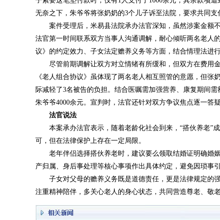
子索要这笔垫付款时，仅有1人支付了1000余元，其余款项
无奈之下，朱爷爷将张奶奶的3个儿子诉至法院，要求共同支
案件受理后，米易县法院承办法官深知，虽然涉案金额
法官第一时间联系双方当事人沟通调解，耐心倾听两名老人
议》的约定效力、子女法定赡养义务等方面，结合情理法进
尽管前期调解让双方对立情绪有所缓和，但双方在费用
《老人组合协议》虽体现了两名老人相互照管的意愿，但张
际减轻了3名被告的负担。结合医嘱需加强营养、康复期间需
朱爷爷4000余元。宣判时，法官还针对双方争议焦点逐一答
法官说法
本案承办法官表示，随着老龄化社会到来，“搭伙养老”
可，但在法律保护上存在一定局限。
老年伴侣选择搭伙养老时，建议要么领取结婚证明确婚
产归属、身后事处理等核心事项作出具体约定，避免因琐事
子女对父母的赡养义务既是道德责任，更是法律规定的
注重精神陪伴，多关心老人的身心状态，共同营造尊老、敬