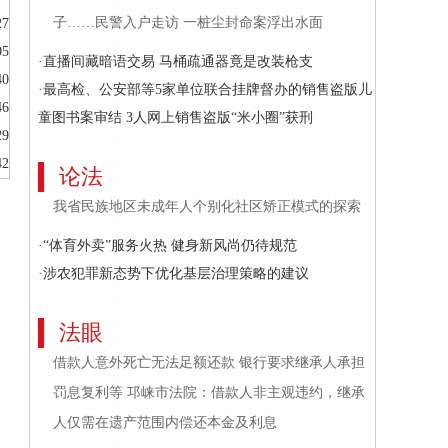
子……民警入户走访 一桩尘封命案浮出水面
27
05
·直播间藏暗语交易 马桶疏通器竟是改装枪支
40
·最高检、公安部等5家单位联合挂牌督办的销售盗版儿
46
童图书案审结 3人网上销售盗版“米小圈”获刑
29
42
论法
我省民族地区未成年人个别化社区矫正模式的探索
·“体育外卖”服务火热 健身新风尚仍待规范
·涉农犯罪新态势下优化基层治理策略的建议
法眼
借款人意外死亡无法足额还款 银行要求继承人承担
罚息复利等 邛崃市法院：借款人非主观违约，继承
人仅需在遗产范围内偿还本金及利息