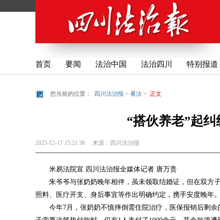
首页
要闻
法治中国
法治四川
特别报道
您当前的位置：
四川法治报
>
看法
>
正文
“搭伙养老”起纠
2025-12-17 15:21:38
来源：
四川法治报
米易法院宣 四川法治报全媒体记者 唐万贵
朱爷爷与张奶奶晚年相伴，虽未领取结婚证，但在双方
照料、医疗开支、身后事宜等作出明确约定，携手安度晚年
今年7月，张奶奶不慎摔倒需住院治疗，医保报销后剩余的