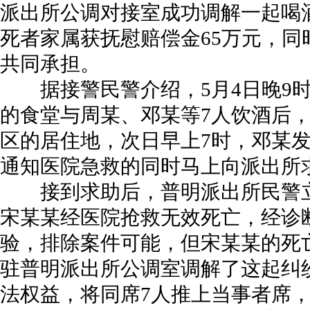
派出所公调对接室成功调解一起喝
死者家属获抚慰赔偿金65万元，同
共同承担。
据接警民警介绍，5月4日晚9时
的食堂与周某、邓某等7人饮酒后
区的居住地，次日早上7时，邓某
通知医院急救的同时马上向派出所
接到求助后，普明派出所民警立
宋某某经医院抢救无效死亡，经诊
验，排除案件可能，但宋某某的死
驻普明派出所公调室调解了这起纠
法权益，将同席7人推上当事者席