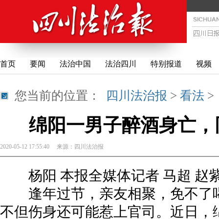
首页
要闻
法治中国
法治四川
特别报道
视频
您当前的位置：
四川法治报
>
看法
绵阳一男子醉酒身亡，同
2020-05-12 17:55:40
来源：
四川法治报
杨阳 本报全媒体记者 马超 赵
逢年过节，亲友相聚，免不了喝
不但伤身还可能惹上官司。近日，