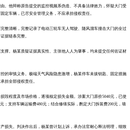
由。他辩称原告提交的监控视频系伪造、不具备法律效力，怀疑大门受
石固定车辆，已尽安全管理义务，不应承担侵权责任。
完整清晰，完整记录了电动三轮车无人驾驶、随风溜车撞击大门的全过
、证据链条完整。
支撑。杨某质疑证据真实性、主张他人人为肇事，均未提交任何佐证材
控的审慎义务。极端天气风险隐患激增，杨某停车未拔钥匙、固定措施
应承担全部侵权责任。
毁程度及市场价格，逐项核定损失金额。涉案大门原价5040元，已使
2元；支持车辆运输费480元；结合修缮实际，酌定大门拆装费200元，墙
产损失。判决作出后，杨某曾计划上诉，承办法官耐心释法明理，细致