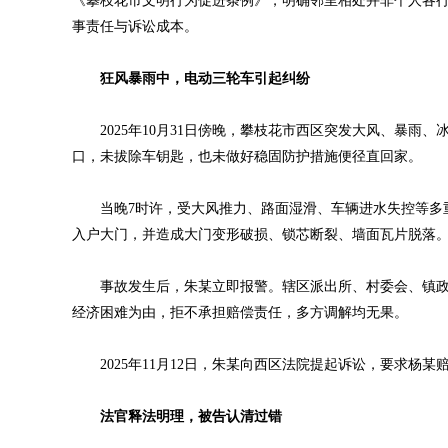
《攀枝花市文明行为促进条例》，明确邻里相处并非个人各
事责任与诉讼成本。
狂风暴雨中，电动三轮车引起纠纷
2025年10月31日傍晚，攀枝花市西区突发大风、暴雨
口，未拔除车钥匙，也未做好稳固防护措施便径直回家。
当晚7时许，受大风推力、路面湿滑、车辆进水失控等多重
入户大门，并造成大门变形破损、锁芯断裂、墙面瓦片脱落
事故发生后，朱某立即报警。辖区派出所、村委会、镇政
经济困难为由，拒不承担赔偿责任，多方调解均无果。
2025年11月12日，朱某向西区法院提起诉讼，要求杨某
法官释法明理，被告认清过错