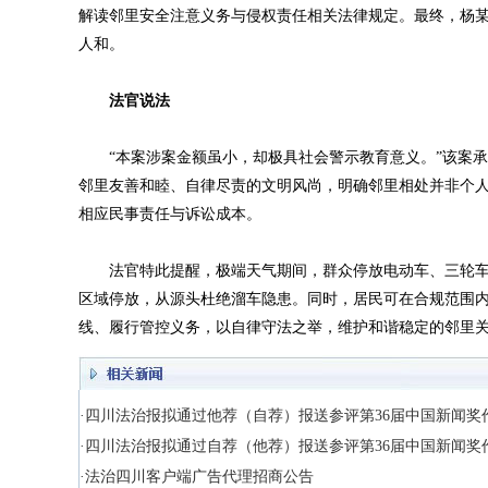
解读邻里安全注意义务与侵权责任相关法律规定。最终，杨
人和。
法官说法
“本案涉案金额虽小，却极具社会警示教育意义。”该案承
邻里友善和睦、自律尽责的文明风尚，明确邻里相处并非个
相应民事责任与诉讼成本。
法官特此提醒，极端天气期间，群众停放电动车、三轮车
区域停放，从源头杜绝溜车隐患。同时，居民可在合规范围
线、履行管控义务，以自律守法之举，维护和谐稳定的邻里
·四川法治报拟通过他荐（自荐）报送参评第36届中国新闻奖
·四川法治报拟通过自荐（他荐）报送参评第36届中国新闻奖
·法治四川客户端广告代理招商公告