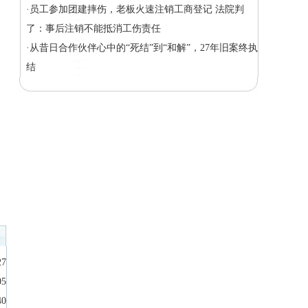
·员工参加团建摔伤，老板火速注销工商登记 法院判
了：事后注销不能抵消工伤责任
·从昔日合作伙伴心中的“死结”到“和解”，27年旧案终执
结
27
05
40