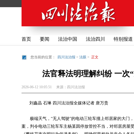
首页
要闻
法治中国
法治四川
特别报道
您当前的位置：
四川法治报
>
法眼
>
正文
法官释法明理解纠纷 一次“
2026-06-12 10:05:51
来源：
四川法治报
刘鑫晶 石琳 四川法治报全媒体记者 唐万贵
极端天气，“无人驾驶”的电动三轮车撞上邻居家的大门，
案，判令电动三轮车车主杨某因停放管控不当，对邻居房屋受