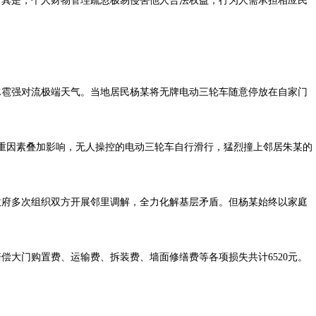
行其是，个人财物管理疏忽极易侵害他人合法权益，行为人需承担相应民
、冰雹强对流极端天气。当地居民杨某将无牌电动三轮车随意停放在自家门
因素叠加影响，无人操控的电动三轮车自行滑行，猛烈撞上邻居朱某的
。
府多次组织双方开展邻里调解，全力化解基层矛盾。但杨某始终以家庭
赔偿大门购置费、运输费、拆装费、墙面修缮费等各项损失共计6520元。