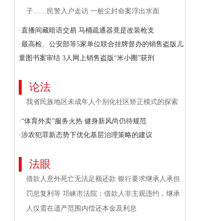
子……民警入户走访 一桩尘封命案浮出水面
·直播间藏暗语交易 马桶疏通器竟是改装枪支
·最高检、公安部等5家单位联合挂牌督办的销售盗版儿
童图书案审结 3人网上销售盗版“米小圈”获刑
论法
我省民族地区未成年人个别化社区矫正模式的探索
·“体育外卖”服务火热 健身新风尚仍待规范
·涉农犯罪新态势下优化基层治理策略的建议
法眼
借款人意外死亡无法足额还款 银行要求继承人承担
罚息复利等 邛崃市法院：借款人非主观违约，继承
人仅需在遗产范围内偿还本金及利息