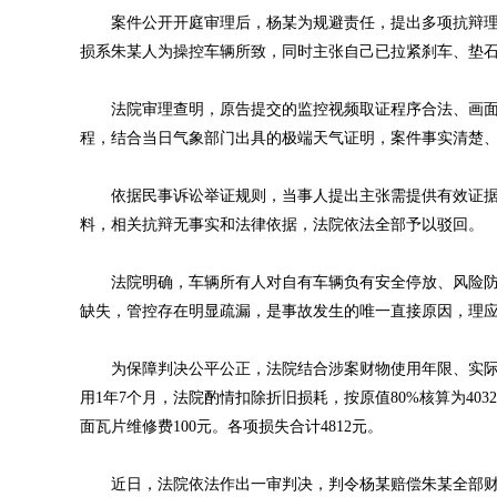
案件公开开庭审理后，杨某为规避责任，提出多项抗辩理
损系朱某人为操控车辆所致，同时主张自己已拉紧刹车、垫
法院审理查明，原告提交的监控视频取证程序合法、画面
程，结合当日气象部门出具的极端天气证明，案件事实清楚
依据民事诉讼举证规则，当事人提出主张需提供有效证据
料，相关抗辩无事实和法律依据，法院依法全部予以驳回。
法院明确，车辆所有人对自有车辆负有安全停放、风险防
缺失，管控存在明显疏漏，是事故发生的唯一直接原因，理
为保障判决公平公正，法院结合涉案财物使用年限、实际损
用1年7个月，法院酌情扣除折旧损耗，按原值80%核算为403
面瓦片维修费100元。各项损失合计4812元。
近日，法院依法作出一审判决，判令杨某赔偿朱某全部财