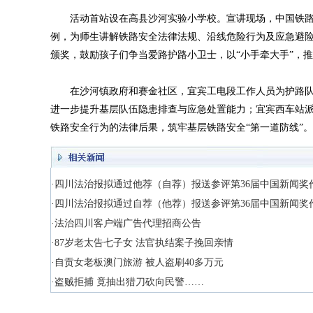
活动首站设在高县沙河实验小学校。宣讲现场，中国铁路
例，为师生讲解铁路安全法律法规、沿线危险行为及应急避险技
颁奖，鼓励孩子们争当爱路护路小卫士，以“小手牵大手”，
在沙河镇政府和赛金社区，宜宾工电段工作人员为护路队
进一步提升基层队伍隐患排查与应急处置能力；宜宾西车站
铁路安全行为的法律后果，筑牢基层铁路安全“第一道防线”。
·四川法治报拟通过他荐（自荐）报送参评第36届中国新闻奖
·四川法治报拟通过自荐（他荐）报送参评第36届中国新闻奖
·法治四川客户端广告代理招商公告
·87岁老太告七子女 法官执结案子挽回亲情
·自贡女老板澳门旅游 被人盗刷40多万元
·盗贼拒捕 竟抽出猎刀砍向民警……