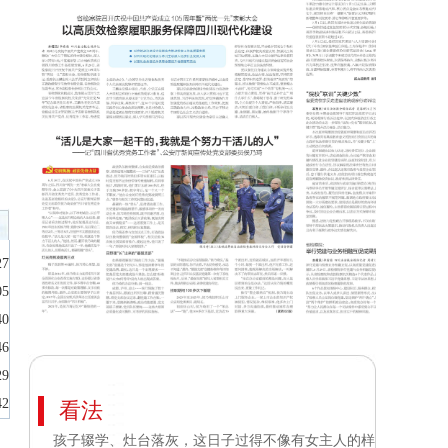
27
05
40
46
29
42
看法
孩子辍学、灶台落灰，这日子过得不像有女主人的样