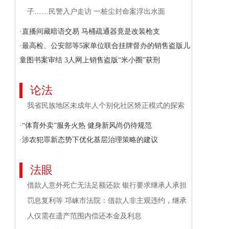
子……民警入户走访 一桩尘封命案浮出水面
·直播间藏暗语交易 马桶疏通器竟是改装枪支
·最高检、公安部等5家单位联合挂牌督办的销售盗版儿
童图书案审结 3人网上销售盗版“米小圈”获刑
论法
我省民族地区未成年人个别化社区矫正模式的探索
·“体育外卖”服务火热 健身新风尚仍待规范
·涉农犯罪新态势下优化基层治理策略的建议
法眼
借款人意外死亡无法足额还款 银行要求继承人承担
罚息复利等 邛崃市法院：借款人非主观违约，继承
人仅需在遗产范围内偿还本金及利息