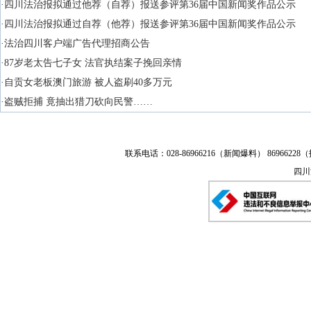
·四川法治报拟通过他荐（自荐）报送参评第36届中国新闻奖作品公示
·四川法治报拟通过自荐（他荐）报送参评第36届中国新闻奖作品公示
·法治四川客户端广告代理招商公告
·87岁老太告七子女 法官执结案子挽回亲情
·自贡女老板澳门旅游 被人盗刷40多万元
·盗贼拒捕 竟抽出猎刀砍向民警……
联系电话：028-86966216（新闻爆料） 86966228（
四川