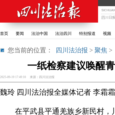
首页
要闻
法治中国
法治四川
特别报道
视频
您当前的位置：
四川法治报
>
聚焦
一纸检察建议唤醒青
2025-09-19 17:49:10
来源：
四川法治报
魏玲 四川法治报全媒体记者 李霜
在平武县平通羌族乡新民村，川