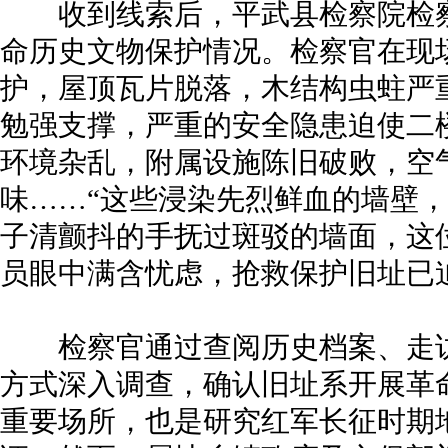
收到线索后，平武县检察院检察
命历史文物保护情况。检察官在现
护，屋顶瓦片脱落，木结构虫蛀严
勉强支撑，严重的安全隐患迫使二
环境杂乱，附属设施陈旧破败，空
味……“这些浸染先烈鲜血的墙壁，
子清颤抖的手抚过斑驳的墙面，这
员眼中满含忧虑，抢救保护旧址已
检察官通过查阅历史档案、走访
方式深入调查，确认旧址系开展革
重要场所，也是研究红军长征时期