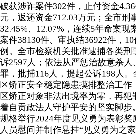
破获涉诈案件302件，止付资金4.3
元，返还资金712.03万元；全市
32.45%、12.07%，连续5年
案件38130件、审执结36922件
例。全市检察机关批准逮捕各类刑事
诉2597人；依法从严惩治故意杀
罪，批捕116人，提起公诉198人
区矫正安全稳定隐患摸排整治工作，
区矫正对象非法出境率为零，再犯
着自贡政法人守护平安的坚实脚步。
规格举行2024年度见义勇为表彰
人员慰问并制作悬挂“见义勇为之家