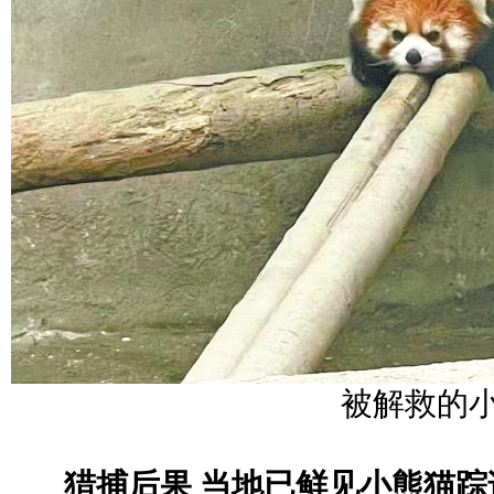
被解救的
猎捕后果 当地已鲜见小熊猫踪