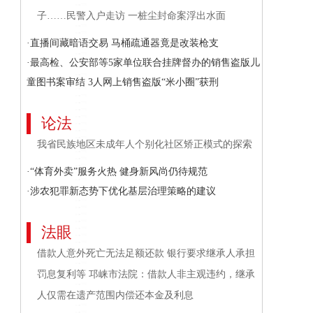
子……民警入户走访 一桩尘封命案浮出水面
·直播间藏暗语交易 马桶疏通器竟是改装枪支
·最高检、公安部等5家单位联合挂牌督办的销售盗版儿
童图书案审结 3人网上销售盗版“米小圈”获刑
论法
我省民族地区未成年人个别化社区矫正模式的探索
·“体育外卖”服务火热 健身新风尚仍待规范
·涉农犯罪新态势下优化基层治理策略的建议
法眼
借款人意外死亡无法足额还款 银行要求继承人承担
罚息复利等 邛崃市法院：借款人非主观违约，继承
人仅需在遗产范围内偿还本金及利息