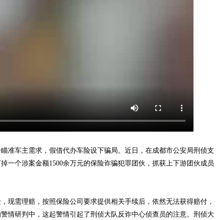
子瞄准车主需求，假借代办车险设下骗局。近日，在成都市公安局刑侦支
掉一个涉案金额1500余万元的保险诈骗犯罪团伙，抓获上下游团伙成员
险，现需理赔，按照保险公司要求提供相关手续后，依然无法获得赔付，
的警情研判中，这起警情引起了刑侦大队反诈中心侦查员的注意。刑侦大