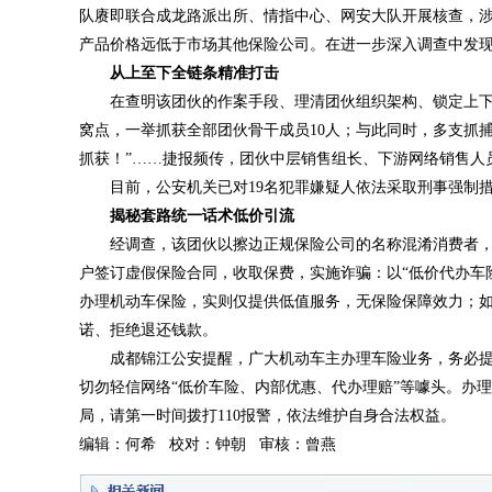
队赓即联合成龙路派出所、情指中心、网安大队开展核查，涉
产品价格远低于市场其他保险公司。在进一步深入调查中发
从上至下全链条精准打击
在查明该团伙的作案手段、理清团伙组织架构、锁定上下
窝点，一举抓获全部团伙骨干成员10人；与此同时，多支抓捕
抓获！”……捷报频传，团伙中层销售组长、下游网络销售人
目前，公安机关已对19名犯罪嫌疑人依法采取刑事强制
揭秘套路统一话术低价引流
经调查，该团伙以擦边正规保险公司的名称混淆消费者
户签订虚假保险合同，收取保费，实施诈骗：以“低价代办车
办理机动车保险，实则仅提供低值服务，无保险保障效力；
诺、拒绝退还钱款。
成都锦江公安提醒，广大机动车主办理车险业务，务必
切勿轻信网络“低价车险、内部优惠、代办理赔”等噱头。办
局，请第一时间拨打110报警，依法维护自身合法权益。
编辑：何希 校对：钟朝 审核：曾燕