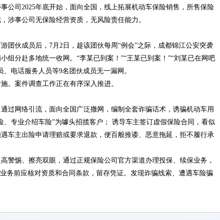
事公司2025年底开始，面向全国，线上拓展机动车保险销售，所售保险
现，涉事公司无保险经营资质，无风险责任能力。
游团伙成员后，7月2日，趁该团伙每周“例会”之际，成都锦江公安突袭
小组分赴多地统一收网。“李某已到案！”“王某已到案！”“刘某已在网吧
员、电话服务人员等9名团伙成员无一漏网。
措施。案件调查工作正在有序深入推进。
，通过网络引流，面向全国广泛撒网，编制全套诈骗话术，诱骗机动车用
险、专业介绍车险”为噱头招揽客户； 诱导车主签订虚假保险合同，看似
如遇车主出险申请理赔或要求退款，便百般推诿、恶意拖延，拒不履行承
提高警惕、擦亮双眼，通过正规保险公司官方渠道办理投保、续保业务，
理业务前应核对资质和合同条款，留存凭证。发现诈骗线索、遭遇车险骗