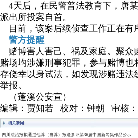
4天后，在民警普法教育下，唐
派出所投案自首。
目前，该案后续侦查工作正在有
警方提醒
赌博害人害己、祸及家庭。聚众
赌场均涉嫌刑事犯罪，参与赌博也
存侥幸以身试法，如发现涉赌违法
举报。
（蓬溪公安宣）
编辑：贾知若 校对：钟朝 审核
·四川法治报拟通过他荐（自荐）报送参评第36届中国新闻奖作品公示