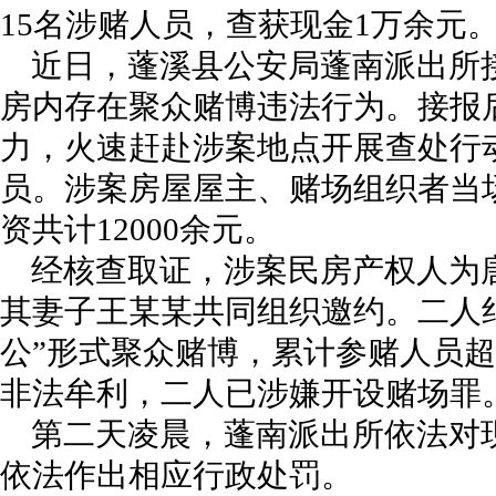
15名涉赌人员，查获现金1万余元
近日，蓬溪县公安局蓬南派出所
房内存在聚众赌博违法行为。接报
力，火速赶赴涉案地点开展查处行
员。涉案房屋屋主、赌场组织者当
资共计12000余元。
经核查取证，涉案民房产权人为
其妻子王某某共同组织邀约。二人
公”形式聚众赌博，累计参赌人员超
非法牟利，二人已涉嫌开设赌场罪
第二天凌晨，蓬南派出所依法对现
依法作出相应行政处罚。