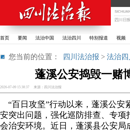
首页
要闻
法治中国
法治四川
特别报道
视频
您当前的位置：
四川法治报
>
法治四
蓬溪公安捣毁一赌博
2026-07-09 15:38:37
来源：
四川法治报
“百日攻坚”行动以来，蓬溪公安
安突出问题，强化巡防排查、专项
会治安环境。近日，蓬溪县公安局