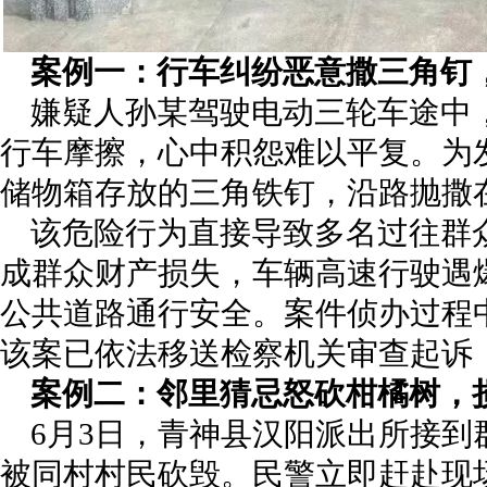
案例一：行车纠纷恶意撒三角钉
嫌疑人孙某驾驶电动三轮车途中
行车摩擦，心中积怨难以平复。为
储物箱存放的三角铁钉，沿路抛撒
该危险行为直接导致多名过往群
成群众财产损失，车辆高速行驶遇
公共道路通行安全。案件侦办过程
该案已依法移送检察机关审查起诉
案例二：邻里猜忌怒砍柑橘树，
6月3日，青神县汉阳派出所接到
被同村村民砍毁。民警立即赶赴现