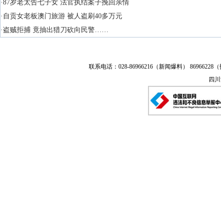
·87岁老太告七子女 法官执结案子挽回亲情
·自贡女老板澳门旅游 被人盗刷40多万元
·盗贼拒捕 竟抽出猎刀砍向民警……
联系电话：028-86966216（新闻爆料） 86966228（
四川