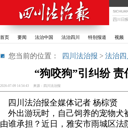
首页
要闻
法治中国
法治四川
特别报道
视频
您当前的位置：
四川法治报
>
法治四
“狗咬狗”引纠纷 
2026-07-09 14:54:43
来源：
四川法治报
四川法治报全媒体记者 杨棕贤
外出游玩时，自己饲养的宠物犬
由谁承担？近日，雅安市雨城区法院