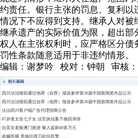
约责任。银行主张的罚息、复利以
情况下不应得到支持。继承人对被
继承遗产的实际价值为限，超出部
权人在主张权利时，应严格区分债
罚性条款随意适用于非违约情形。
编辑：谢梦吟 校对：钟朝 审核
·四川法治报拟通过他荐（自荐）报送参评第36届中国新闻奖作品公示
·四川法治报拟通过自荐（他荐）报送参评第36届中国新闻奖作品公示
·法治四川客户端广告代理招商公告
·87岁老太告七子女 法官执结案子挽回亲情
·自贡女老板澳门旅游 被人盗刷40多万元
·盗贼拒捕 竟抽出猎刀砍向民警……