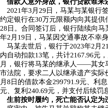
借款人意外身故，银行贷款谁来
2021年3月29日，马某与某银
约定银行在30万元限额内向其提供借
28日。合同签订后，银行陆续向马某
年2月19日，马某因交通事故不幸身
马某去世后，银行于2023年2月2
内自动扣款13笔，共计2167.96
月，银行将马某的继承人——其女
市法院，要求二人以继承遗产实际价
月8日的借款本金299791.9元、利息13
元、复利240.69元，并支付后续罚
生前按时履约，死亡能否认定为