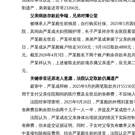
法院经审理认定，次子在老人病重期间取走的款项仍应纳入遗
割遗产，弟弟返还哥哥23266元。
父亲病故存款起争端，兄弟对簿公堂
被继承人严某殿生前独居，自行购买社保。2025年5月
院，其间由严某成夫妇照顾护理，长子严某祥亦常去医院看望并
严某殿去世后，严某祥发现，弟弟严某成掌握了父亲的身份
日，严某成从严某殿账户转走50350元；9月16日取款4800元；10月
元。截至2026年4月3日，严某殿名下两个账户剩余存款本息共计1
严某祥认为，上述被取走的款项亦属父亲遗产，应兄弟二人
元。
关键录音还原老人意愿，法院认定取款仍属遗产
庭审中，严某成辩称，2025年9月的两笔取款共计551
用于支付父亲住院期间的医疗费及去世后的丧葬费，不应纳
法院经审理查明，2025年9月26日，严某殿的外甥刘
丧葬费后剩余部分由两个儿子一人一半，并提及严某成想个人
法院认为，严某成在父亲身体出现状况的情况下实际控
丧葬费，但未提交证据证明。同时，子女对父母负有赡养义
中直接扣除相应费用。结合严某殿生前的录音，法院认定严