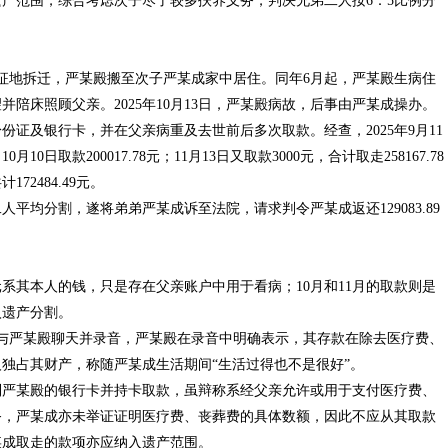
产范围，综合考虑次子尽了较多扶养义务，判决兄弟二人按6：5比例分
因征地拆迁，严某殿搬至次子严某成家中居住。同年6月起，严某殿生病住
陪床照顾父亲。2025年10月13日，严某殿病故，后事由严某成操办。
证及银行卡，并在父亲病重及去世前后多次取款。经查，2025年9月11
10日取款200017.78元；11月13日又取款3000元，合计取走258167.78
72484.49元。
平均分割，遂将弟弟严某成诉至法院，请求判令严某成返还129083.89
50元系其本人的钱，只是存在父亲账户中用于看病；10月和11月的取款则是
入遗产分割。
某曾与严某殿聊天并录音，严某殿在录音中明确表示，其存款在除去医疗费、
独占其财产，称随严某成生活期间“生活过得也不是很好”。
制严某殿的银行卡并持卡取款，虽辩称系经父亲允许或用于支付医疗费、
务，严某成亦未举证证明医疗费、丧葬费的具体数额，因此不应从其取款
某成取走的款项亦应纳入遗产范围。