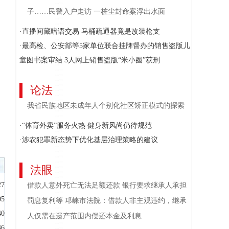
子……民警入户走访 一桩尘封命案浮出水面
·直播间藏暗语交易 马桶疏通器竟是改装枪支
·最高检、公安部等5家单位联合挂牌督办的销售盗版儿
童图书案审结 3人网上销售盗版“米小圈”获刑
论法
我省民族地区未成年人个别化社区矫正模式的探索
·“体育外卖”服务火热 健身新风尚仍待规范
·涉农犯罪新态势下优化基层治理策略的建议
法眼
27
借款人意外死亡无法足额还款 银行要求继承人承担
05
罚息复利等 邛崃市法院：借款人非主观违约，继承
40
人仅需在遗产范围内偿还本金及利息
46