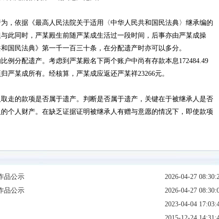
行为，依据《最高人民法院关于适用〈中华人民共和国民法典〉继承编的
但与此同时，严某殿生前随严某成生活过一段时间，后事亦由严某成操
共和国民法典》第一千一百三十条，在分配遗产时亦可以多分。
例分配遗产。考虑到严某殿名下两个账户中尚有存款本息172484.49
严某成所有。经核算，严某成应返还严某祥23266元。
人取走的款项是否属于遗产。判断是否属于遗产，关键在于被继承人是否
人的个人财产。在缺乏证据证明被继承人有赠与意愿的情况下，即使款项
作品公示
2026-04-27 08:30:
作品公示
2026-04-27 08:30:
2023-04-04 17:03:
2015-12-24 14:31: