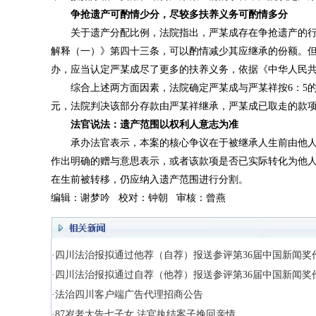
争抢遗产可酌情少分，尽较多扶养义务可酌情多分
关于遗产分配比例，法院指出，严某成存在争抢遗产的
解释（一）》第四十三条，可以酌情减少其应继承的份额。
办，应当认定严某成尽了更多的扶养义务，依据《中华人民
综合上述两方面因素，法院确定严某成与严某祥按6：5的比
元，法院判决该部分存款由严某祥继承，严某成已取走的款项归
法官说法：遗产范围以权利人意志为准
承办法官表示，本案的核心争议在于被继承人生前由他
作出明确的赠与意思表示，或者该款项是否已实际转化为他
在生前被转移，仍应纳入遗产范围进行分割。
编辑：谢梦吟 校对：钟朝 审核：曾燕
·四川法治报拟通过他荐（自荐）报送参评第36届中国新闻奖
·四川法治报拟通过自荐（他荐）报送参评第36届中国新闻奖
·法治四川客户端广告代理招商公告
·87岁老太告七子女 法官执结案子挽回亲情