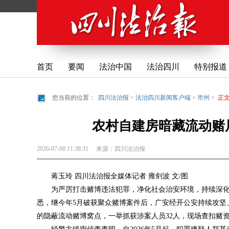
首页
要闻
法治中国
法治四川
特别报道
您当前的位置：
四川法治报
>
法治四川新闻客户端
>
市州
>
正
农村自建房暗藏流动赌局
2026-07-08 11:38:31
来源：
四川法治报
蒋玉玲 四川法治报全媒体记者 雍剑波 文/图
为严厉打击赌博违法犯罪，净化社会治安环境，持续深化
悉，继今年5月破获聚众赌博案件后，广安经开公安持续攻坚
的隐蔽流动赌博窝点，一举抓获涉案人员32人，现场查扣赌