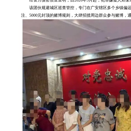
经警方缜密侦查查明，自2026年5月起，犯罪嫌疑人郑
该团伙规避城区巡查管控，专门在广安辖区多个乡镇偏远农
注、5000元封顶的赌博规则，大肆招揽周边群众参与赌博，