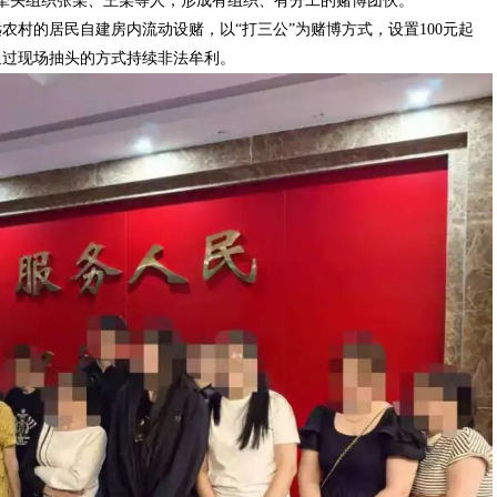
某牵头组织张某、王某等人，形成有组织、有分工的赌博团伙。
村的居民自建房内流动设赌，以“打三公”为赌博方式，设置100元起
通过现场抽头的方式持续非法牟利。