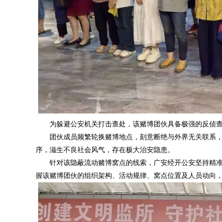
为躲避公安机关打击查处，该赌博团伙具备极强的反侦
团伙成员频繁轮换赌博地点，刻意断绝与外界无关联系
序，滋生不良社会风气，存在极大治安隐患。
针对该隐蔽流动赌博窝点的线索，广安经开公安坚持精
握该赌博团伙的组织架构、活动规律、窝点位置及人员动向