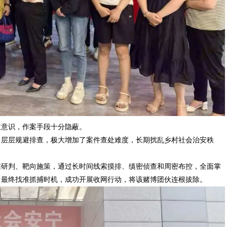
查意识，作案手段十分隐蔽。
，层层规避排查，极大增加了案件查处难度，长期扰乱乡村社会治安秩
准研判、靶向施策，通过长时间线索摸排、缜密侦查和周密布控，全面掌
，最终找准抓捕时机，成功开展收网行动，将该赌博团伙连根拔除。