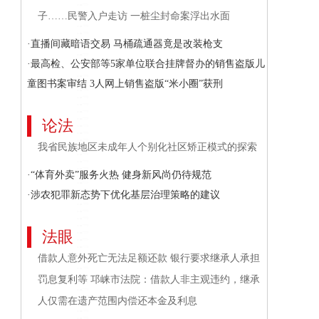
子……民警入户走访 一桩尘封命案浮出水面
·直播间藏暗语交易 马桶疏通器竟是改装枪支
·最高检、公安部等5家单位联合挂牌督办的销售盗版儿
童图书案审结 3人网上销售盗版“米小圈”获刑
论法
我省民族地区未成年人个别化社区矫正模式的探索
·“体育外卖”服务火热 健身新风尚仍待规范
·涉农犯罪新态势下优化基层治理策略的建议
法眼
借款人意外死亡无法足额还款 银行要求继承人承担
罚息复利等 邛崃市法院：借款人非主观违约，继承
人仅需在遗产范围内偿还本金及利息