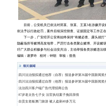
目前，公安机关已依法对郑某、张某、王某3名涉嫌开设
依法予以行政处罚，案件后续深挖彻查、证据固定等工作正
下一步，广安经开公安将始终保持“有赌必查、露头就打
隐蔽场所等赌博高发地带，严厉打击各类聚众赌博、开设赌
吁广大群众积极参与社会治安共治，主动举报各类涉赌违法
编辑：谢梦吟 校对：钟朝 审核：曾燕
·四川法治报拟通过他荐（自荐）报送参评第36届中国新闻奖
·四川法治报拟通过自荐（他荐）报送参评第36届中国新闻奖
·法治四川客户端广告代理招商公告
·87岁老太告七子女 法官执结案子挽回亲情
·自贡女老板澳门旅游 被人盗刷40多万元