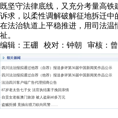
既坚守法律底线，又充分考量高铁
诉求，以柔性调解破解征地拆迁中
在法治轨道上平稳推进，用司法温
祉。
编辑：王硼 校对：钟朝 审核：
·四川法治报拟通过他荐（自荐）报送参评第36届中国新闻奖作品公示
·四川法治报拟通过自荐（他荐）报送参评第36届中国新闻奖作品公示
·法治四川客户端广告代理招商公告
·87岁老太告七子女 法官执结案子挽回亲情
·自贡女老板澳门旅游 被人盗刷40多万元
·盗贼拒捕 竟抽出猎刀砍向民警……