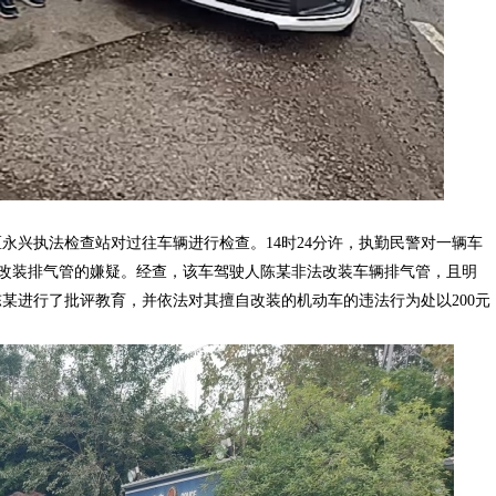
在辖区永兴执法检查站对过往车辆进行检查。14时24分许，执勤民警对一辆车
改装排气管的嫌疑。经查，该车驾驶人陈某非法改装车辆排气管，且明
某进行了批评教育，并依法对其擅自改装的机动车的违法行为处以200元