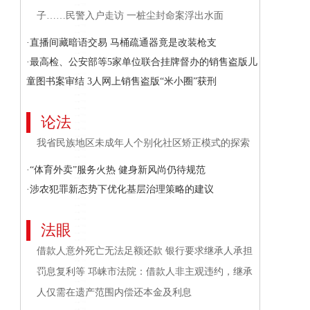
子……民警入户走访 一桩尘封命案浮出水面
·直播间藏暗语交易 马桶疏通器竟是改装枪支
·最高检、公安部等5家单位联合挂牌督办的销售盗版儿
童图书案审结 3人网上销售盗版“米小圈”获刑
论法
我省民族地区未成年人个别化社区矫正模式的探索
·“体育外卖”服务火热 健身新风尚仍待规范
·涉农犯罪新态势下优化基层治理策略的建议
法眼
借款人意外死亡无法足额还款 银行要求继承人承担
罚息复利等 邛崃市法院：借款人非主观违约，继承
人仅需在遗产范围内偿还本金及利息