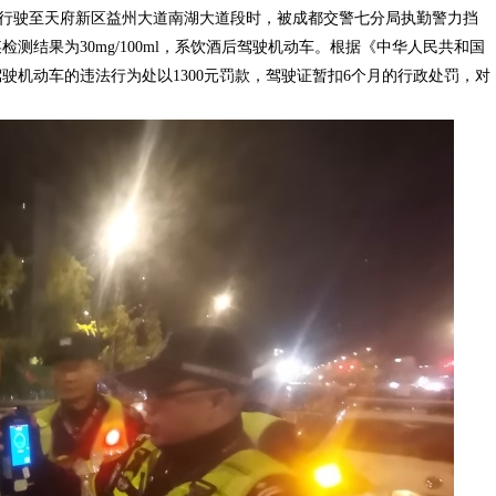
小型轿车行驶至天府新区益州大道南湖大道段时，被成都交警七分局执勤警力挡
结果为30mg/100ml，系饮酒后驾驶机动车。根据《中华人民共和国
机动车的违法行为处以1300元罚款，驾驶证暂扣6个月的行政处罚，对