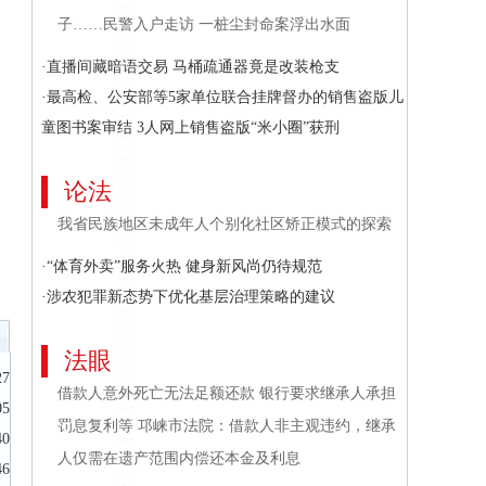
子……民警入户走访 一桩尘封命案浮出水面
·直播间藏暗语交易 马桶疏通器竟是改装枪支
·最高检、公安部等5家单位联合挂牌督办的销售盗版儿
童图书案审结 3人网上销售盗版“米小圈”获刑
论法
我省民族地区未成年人个别化社区矫正模式的探索
·“体育外卖”服务火热 健身新风尚仍待规范
·涉农犯罪新态势下优化基层治理策略的建议
法眼
27
借款人意外死亡无法足额还款 银行要求继承人承担
05
罚息复利等 邛崃市法院：借款人非主观违约，继承
40
人仅需在遗产范围内偿还本金及利息
46