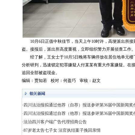
10月6日正值中秋佳节，当天上午10时许，高埂派出所
盗。接报后，派出所高度重视，立即组织警力开展侦查工作
经了解，王女士于10月5日晚将车辆停放在居住地单元
分析研判，迅速锁定犯罪嫌疑人付某某有重大作案嫌疑。在
追回全部被盗现金。
编辑：贾知若 校对：何盈巧 审核：赵文
·四川法治报拟通过他荐（自荐）报送参评第36届中国新闻奖
·四川法治报拟通过自荐（他荐）报送参评第36届中国新闻奖
·法治四川客户端广告代理招商公告
·87岁老太告七子女 法官执结案子挽回亲情