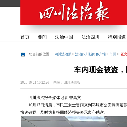
首页
要闻
法治中国
法治四川
特别报道
您当前的位置：
四川法治报
>
法治四川新闻客户端
>
市州
>
正
车内现金被盗，
2025-10-21 16:22:26
来源：
四川法治报
四川法治报全媒体记者 曾昌文
10月17日清晨，市民王女士冒雨来到邛崃市公安局高埂
快速破案、及时为其挽回经济损失表示衷心感谢。