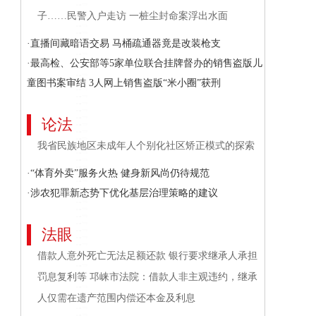
子……民警入户走访 一桩尘封命案浮出水面
·直播间藏暗语交易 马桶疏通器竟是改装枪支
·最高检、公安部等5家单位联合挂牌督办的销售盗版儿
童图书案审结 3人网上销售盗版“米小圈”获刑
论法
我省民族地区未成年人个别化社区矫正模式的探索
·“体育外卖”服务火热 健身新风尚仍待规范
·涉农犯罪新态势下优化基层治理策略的建议
法眼
借款人意外死亡无法足额还款 银行要求继承人承担
罚息复利等 邛崃市法院：借款人非主观违约，继承
人仅需在遗产范围内偿还本金及利息