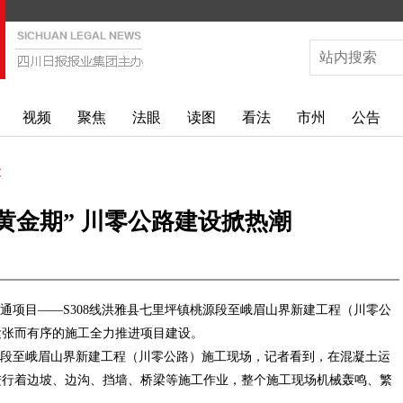
视频
聚焦
法眼
读图
看法
市州
公告
文
黄金期” 川零公路建设掀热潮
通项目——S308线洪雅县七里坪镇桃源段至峨眉山界新建工程（川零公
紧张而有序的施工全力推进项目建设。
坪镇桃源段至峨眉山界新建工程（川零公路）施工现场，记者看到，在混凝土运
进行着边坡、边沟、挡墙、桥梁等施工作业，整个施工现场机械轰鸣、繁