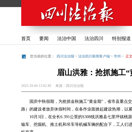
首页
要闻
法治中国
法治四川
特别报道
您当前的位置：
四川法治报
>
法治四川新闻客户端
>
市州
>
正
眉山洪雅：抢抓施工“
2025-10-04 13:02:49
来源：
四川法治报
国庆中秋假期，为抢抓金秋施工“黄金期”，省市县重点交
路）的建设者放弃休假时间，在各作业面掀起建设热潮，以
10月3日，在全长6.391公里的S308线洪雅县七里
输车、挖掘机、推土机和吊车等机械车辆的配合下，工人们