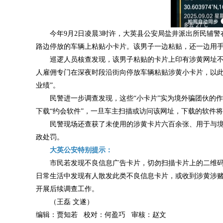
今年9月2日凌晨3时许，大英县公安局盐井派出所民辅警
路边停放的车辆上粘贴小卡片。该男子一边粘贴，还一边用
巡逻人员核查发现，该男子粘贴的卡片上印有涉黄网址
人雇佣专门在深夜时段沿街向停放车辆粘贴涉黄小卡片，以此
业绩”。
民警进一步调查发现，这些“小卡片”实为境外骗团伙的
下载“约会软件”，一旦车主扫描或访问该网址，下载的软件
民警现场还查获了未使用的涉黄卡片六百余张、用于与
政处罚。
大英公安特别提示：
市民若发现不良信息广告卡片，切勿扫描卡片上的二维
日常生活中发现有人散发此类不良信息卡片，或收到涉黄涉赌
开展后续调查工作。
（王磊 文遂）
编辑：贾知若 校对：何盈巧 审核：赵文