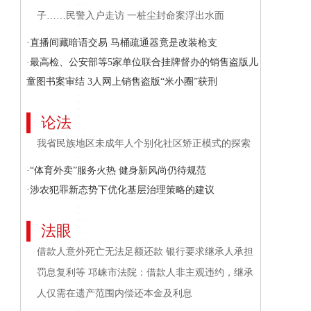
子……民警入户走访 一桩尘封命案浮出水面
·直播间藏暗语交易 马桶疏通器竟是改装枪支
·最高检、公安部等5家单位联合挂牌督办的销售盗版儿
童图书案审结 3人网上销售盗版“米小圈”获刑
论法
我省民族地区未成年人个别化社区矫正模式的探索
·“体育外卖”服务火热 健身新风尚仍待规范
·涉农犯罪新态势下优化基层治理策略的建议
法眼
借款人意外死亡无法足额还款 银行要求继承人承担
罚息复利等 邛崃市法院：借款人非主观违约，继承
人仅需在遗产范围内偿还本金及利息