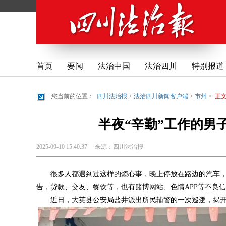
首页
要闻
法治中国
法治四川
特别报道
您当前的位置：
四川法治报
>
法治四川新闻客户端
>
市州
>
正
半夜“辛勤”工作的男子
2025-09-10 15:40:37
来源：
四川法治报
很多人都遇到过这样的烦心事，晚上停放在路边的汽车
告，贷款、交友、餐饮等，也有赌博网站、色情APP等不良
近日，大英县公安局盐井派出所民辅警的一次巡逻，揭