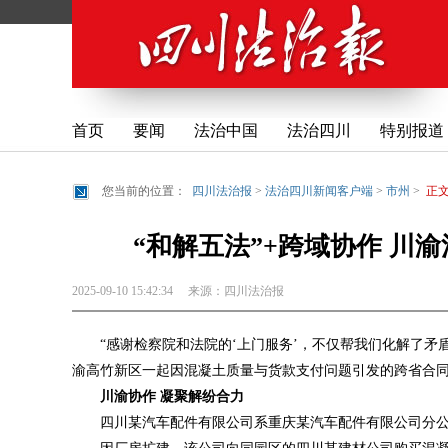
首页
要闻
法治中国
法治四川
特别报道
您当前的位置：
四川法治报
>
法治四川新闻客户端
>
市州
>
正
“和解五法”+跨域协作 川
2025-09-10 15:42:34
来源：
四川法治报
“感谢检察院和法院的‘上门服务’，不仅帮我们化解了矛
渝高竹新区一起因混凝土质量与货款支付问题引发的跨省合
川渝协作 凝聚解纷合力
四川某汽车配件有限公司系重庆某汽车配件有限公司分公