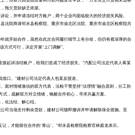
凝土，但双方因货品质量和付款问题发生争议，一方主张交付货物未达标
认，拖欠货款缺乏依据。
起诉讼，并申请冻结对方账户，两个企业均面临较大的经济损失风险。
水县法院商请邻水县检察院、重庆市渝北区法院、重庆市渝北区检察院共
23年就开始合作，虽然在此次合同履行细节上有分歧，但仍有着深厚的合
该方式可行，决定开展“上门调解”。
直接起诉冻结账户，给我们造成了经济损失。”汽配公司法定代表人蒋某
找借口。”建材公司法定代表人包某反驳道。
。面对情绪激动的双方代表，法检干警坚持“法理情”融合原则，分工协
析等方式，疏解双方对立情绪，唤醒合作初心，寻求共赢方案。
法，化法结、解心结。
配公司当场支付剩余货款，建材公司随即撤诉并申请解除保全措施。至
互让，才能留住合作的‘青山’。”邻水县检察院检察官林庭龙表示。