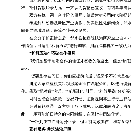
因厂房扩建，该公司向同园区的四川某建材公司购买混
准，拒付货款10余万元；一方认为货物已签收且有结算单确
双方各执一词，合作陷入僵局，随后建材公司向法院提
考虑到纠纷涉及新区产业协作，为实质性化解纠纷，邻
同开展跨域调解，保障企业平稳发展。
在充分了解案情之后，邻水县检察院认为两家企业自20
作情谊，可适用“和解五法”进行调解。川渝法检机关一致认为
“和解五法” 巧破合作僵局
“我们是基于前期合作的信任才签收的混凝土，但是他们
表示。
“货要是存在问题，你们应提前沟通，说需求不符就是在
川渝四家法检机关组织涉案企业在汽配公司厂区进行调解
作。采取“背对背”沟通、“情谊融化”引导、“利益平衡”分
同时围绕合同条款、交易习惯、证据规则等进行专业释
经过多轮沟通，双方终于放下成见，达成和解协议：汽
此，一场可能旷日持久的合同纠纷，在互让中圆满化解。
“一纸判决或许能定分止争，但可能两败俱伤，唯有互谅
延伸服务 共筑法治屏障