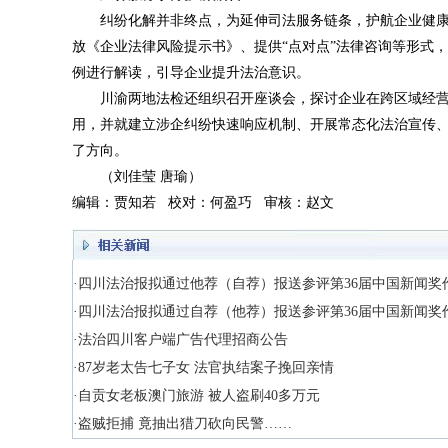
纠纷化解并非终点，为延伸司法服务链条，护航企业健
放《企业法律风险提示书》、提供“点对点”法律咨询等形式
例进行解读，引导企业提升法治意识。
川渝两地法检还组织召开座谈会，探讨企业在跨区域经营
用，并就建立涉企纠纷快速响应机制、开展常态化法治宣传
了方向。
（刘佳莹 唐瑜）
编辑：贾知若 校对：何盈巧 审核：赵文
·四川法治报拟通过他荐（自荐）报送参评第36届中国新闻奖
·四川法治报拟通过自荐（他荐）报送参评第36届中国新闻奖
·法治四川客户端广告代理招商公告
·87岁老太告七子女 法官执结案子挽回亲情
·自贡女老板澳门旅游 被人盗刷40多万元
·盗贼拒捕 竟抽出猎刀砍向民警……