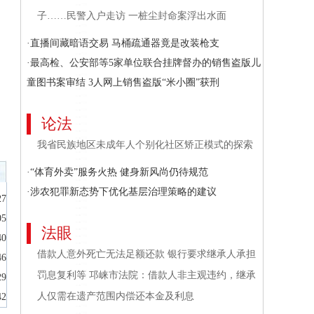
子……民警入户走访 一桩尘封命案浮出水面
·直播间藏暗语交易 马桶疏通器竟是改装枪支
·最高检、公安部等5家单位联合挂牌督办的销售盗版儿
童图书案审结 3人网上销售盗版“米小圈”获刑
论法
我省民族地区未成年人个别化社区矫正模式的探索
·“体育外卖”服务火热 健身新风尚仍待规范
·涉农犯罪新态势下优化基层治理策略的建议
27
05
法眼
40
借款人意外死亡无法足额还款 银行要求继承人承担
46
罚息复利等 邛崃市法院：借款人非主观违约，继承
29
人仅需在遗产范围内偿还本金及利息
42