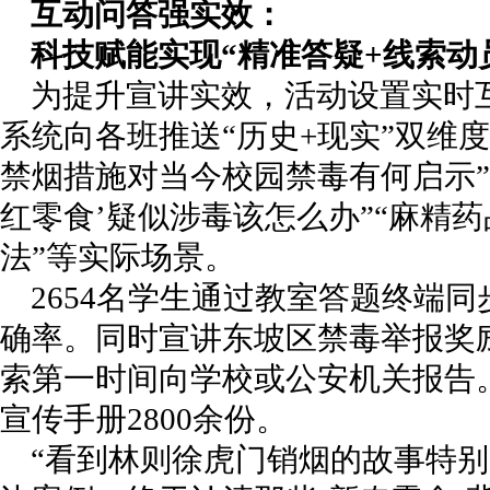
互动问答强实效：
科技赋能实现“精准答疑+线索动
为提升宣讲实效，活动设置实时
系统向各班推送“历史+现实”双维
禁烟措施对当今校园禁毒有何启示”
红零食’疑似涉毒该怎么办”“麻精
法”等实际场景。
2654名学生通过教室答题终端
确率。同时宣讲东坡区禁毒举报奖
索第一时间向学校或公安机关报告
宣传手册2800余份。
“看到林则徐虎门销烟的故事特