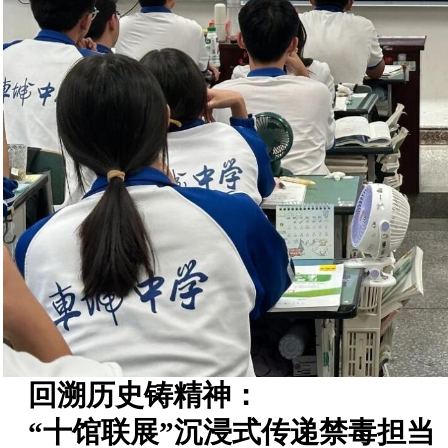
回溯历史铸精神：
“十馆联展”沉浸式传递禁毒担当