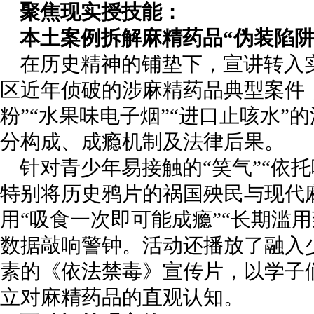
聚焦现实授技能：
本土案例拆解麻精药品“伪装陷阱
在历史精神的铺垫下，宣讲转入
区近年侦破的涉麻精药品典型案件
粉”“水果味电子烟”“进口止咳水
分构成、成瘾机制及法律后果。
针对青少年易接触的“笑气”“依
特别将历史鸦片的祸国殃民与现代
用“吸食一次即可能成瘾”“长期滥
数据敲响警钟。活动还播放了融入少
素的《依法禁毒》宣传片，以学子
立对麻精药品的直观认知。