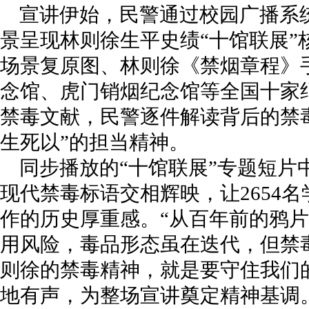
宣讲伊始，民警通过校园广播系
景呈现林则徐生平史绩“十馆联展”
场景复原图、林则徐《禁烟章程》
念馆、虎门销烟纪念馆等全国十家
禁毒文献，民警逐件解读背后的禁
生死以”的担当精神。
同步播放的“十馆联展”专题短片
现代禁毒标语交相辉映，让2654
作的历史厚重感。“从百年前的鸦
用风险，毒品形态虽在迭代，但禁
则徐的禁毒精神，就是要守住我们
地有声，为整场宣讲奠定精神基调