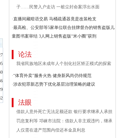
子……民警入户走访 一桩尘封命案浮出水面
·直播间藏暗语交易 马桶疏通器竟是改装枪支
·最高检、公安部等5家单位联合挂牌督办的销售盗版儿
童图书案审结 3人网上销售盗版“米小圈”获刑
论法
27
05
我省民族地区未成年人个别化社区矫正模式的探索
40
·“体育外卖”服务火热 健身新风尚仍待规范
46
·涉农犯罪新态势下优化基层治理策略的建议
29
42
法眼
借款人意外死亡无法足额还款 银行要求继承人承担
罚息复利等 邛崃市法院：借款人非主观违约，继承
人仅需在遗产范围内偿还本金及利息