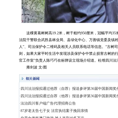
这棵黄葛树树高19.2米，树干粗约950厘米，冠幅平均3
法院干警联合武胜县林业局、县绿化中心、万善镇党委及镇村
人”、司法保护令二维码及相关人员联系电话等信息。“古树
则，如果大家平时生活中发现涉及保护令中禁止损害古树的行
官工作室”负责人陈巧巧在标牌设立现场介绍道。杜维四川法
雍剑波 文/图
·四川法治报拟通过他荐（自荐）报送参评第36届中国新闻奖
·四川法治报拟通过自荐（他荐）报送参评第36届中国新闻奖
·法治四川客户端广告代理招商公告
·87岁老太告七子女 法官执结案子挽回亲情