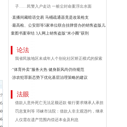
子……民警入户走访 一桩尘封命案浮出水面
·直播间藏暗语交易 马桶疏通器竟是改装枪支
·最高检、公安部等5家单位联合挂牌督办的销售盗版儿
童图书案审结 3人网上销售盗版“米小圈”获刑
论法
我省民族地区未成年人个别化社区矫正模式的探索
·“体育外卖”服务火热 健身新风尚仍待规范
·涉农犯罪新态势下优化基层治理策略的建议
法眼
27
借款人意外死亡无法足额还款 银行要求继承人承担
05
40
罚息复利等 邛崃市法院：借款人非主观违约，继承
46
人仅需在遗产范围内偿还本金及利息