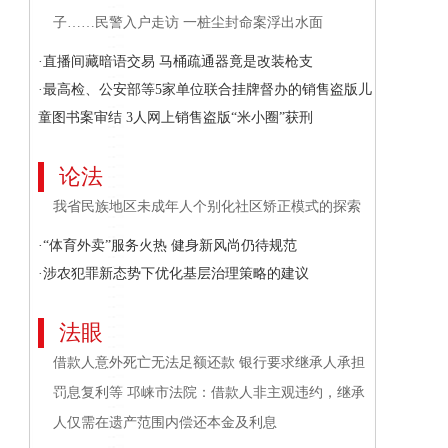
子……民警入户走访 一桩尘封命案浮出水面
·直播间藏暗语交易 马桶疏通器竟是改装枪支
·最高检、公安部等5家单位联合挂牌督办的销售盗版儿
童图书案审结 3人网上销售盗版“米小圈”获刑
论法
我省民族地区未成年人个别化社区矫正模式的探索
·“体育外卖”服务火热 健身新风尚仍待规范
·涉农犯罪新态势下优化基层治理策略的建议
法眼
借款人意外死亡无法足额还款 银行要求继承人承担
罚息复利等 邛崃市法院：借款人非主观违约，继承
人仅需在遗产范围内偿还本金及利息