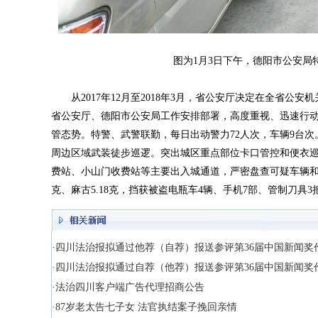
图为1月3日下午，德阳市公安局特
从2017年12月至2018年3月，省公安厅决定在全省公
省公安厅、德阳市公安局工作安排部署，高度重视、迅速行动
管态势。特警、武警联勤，每日出动警力72人次，车辆9台
周边区域武装徒步巡逻。突出城区重点部位卡口管控和便衣巡
费站、小山门收费站等主要出入城通道，严密盘查可疑车辆和人
克、麻古5.18克，挡获被盗电瓶车4辆、手机7部、管制刀具
·四川法治报拟通过他荐（自荐）报送参评第36届中国新闻奖
·四川法治报拟通过自荐（他荐）报送参评第36届中国新闻奖
·法治四川客户端广告代理招商公告
·87岁老太告七子女 法官执结案子挽回亲情