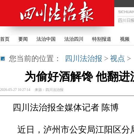
首页
要闻
法治中国
法治四川
特别报道
视频
您当前的位置：
四川法治报
>
视点
为偷好酒解馋 他翻进
2026-05-27 10:27:14
来源：
四川法治报
四川法治报全媒体记者 陈博
近日，泸州市公安局江阳区分局