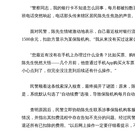
“警察同志，我的银行卡不知道怎么回事，每月都被扣数百
班电话突然响起，电话那头传来辖区居民陈先生焦急的声音
面对民警，陈先生情绪激动地表示，自己最近核对银行流水
1500余元，扣款方显示为某保险机构。“我从来没有买过这
“您最近有没有在手机上办理过什么业务？比如买票、购物
陈先生恍然大悟——几个月前，他曾通过手机App购买火车
小心点到了，但完全没注意到后续还有什么操作。”
民警顺着这条线索深入核查，最终揭开了谜团：原来，陈
是，系统默认勾选了“自动续费”选项，导致保险机构每月自
查明原因后，民警立即协助陈先生联系涉事保险机构客服
情况，并指出其扣费流程中存在告知不充分的问题。经过民
退还所有已扣除的费用。“以后网上操作一定要仔细看提示，