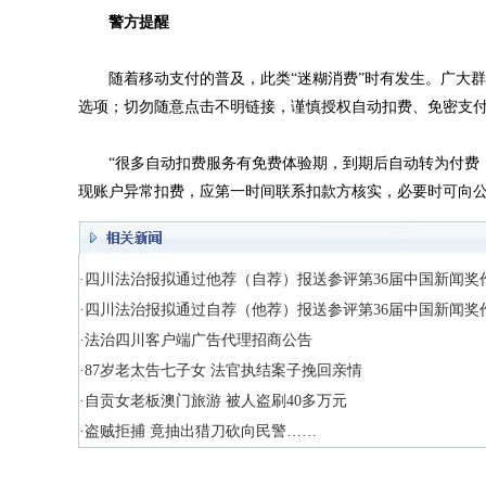
警方提醒
随着移动支付的普及，此类“迷糊消费”时有发生。广大群众
选项；切勿随意点击不明链接，谨慎授权自动扣费、免密支
“很多自动扣费服务有免费体验期，到期后自动转为付费，
现账户异常扣费，应第一时间联系扣款方核实，必要时可向
·四川法治报拟通过他荐（自荐）报送参评第36届中国新闻奖
·四川法治报拟通过自荐（他荐）报送参评第36届中国新闻奖
·法治四川客户端广告代理招商公告
·87岁老太告七子女 法官执结案子挽回亲情
·自贡女老板澳门旅游 被人盗刷40多万元
·盗贼拒捕 竟抽出猎刀砍向民警……