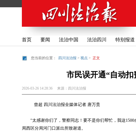
首页
要闻
法治中国
法治四川
特别报道
您当前的位置：
四川法治报
>
视点
>
正文
市民误开通“自动扣费
2026-03-26 14:28:36
来源：
四川法治报
曾超 四川法治报全媒体记者 唐万贵
“太感谢你们了，警察同志！要不是你们帮忙，我这1500
局西区分局河门口派出所致谢道。