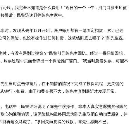
元钱，我完全不知道是什么费用！”近日的一个上午，河门口派出所值
。接警后，民警迅速赶往陈先生家中。
时，发现从去年12月开始，账户每月都有一笔固定扣款，累计已达
家公司的保险，也没有操作过任何扣费，这笔钱到底去哪了？”陈先生说。
时，有没有遇到过弹窗？”民警引导陈先生回忆。经过一番仔细回想，
票，购票过程中页面曾弹出一个保险推广窗口。“我当时急着买票，可能不
先生当时点击弹窗后，在不知情的情况下完成了投保流程，更关键的
动从银行卡扣费。由于扣费金额不大，陈先生直到最近才发现异常。
。电话中，民警详细说明了陈先生误操作、非本人真实意愿购买保险的
警耐心沟通和协调，该保险机构最终同意为陈先生取消自动扣费服务，并
不能再这么马虎了。”拿回失而复得的钱款，陈先生感慨不已。