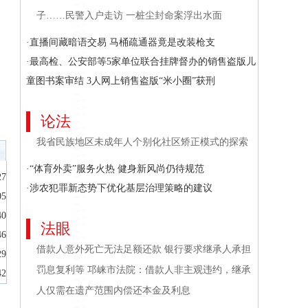
子……民警入户走访 一桩尘封命案浮出水面
·直播间藏暗语交易 马桶疏通器竟是改装枪支
·最高检、公安部等5家单位联合挂牌督办的销售盗版儿
童图书案审结 3人网上销售盗版“米小圈”获刑
论法
我省民族地区未成年人个别化社区矫正模式的探索
·“体育外卖”服务火热 健身新风尚仍待规范
27
·涉农犯罪新态势下优化基层治理策略的建议
05
40
法眼
46
借款人意外死亡无法足额还款 银行要求继承人承担
29
罚息复利等 邛崃市法院：借款人非主观违约，继承
42
人仅需在遗产范围内偿还本金及利息