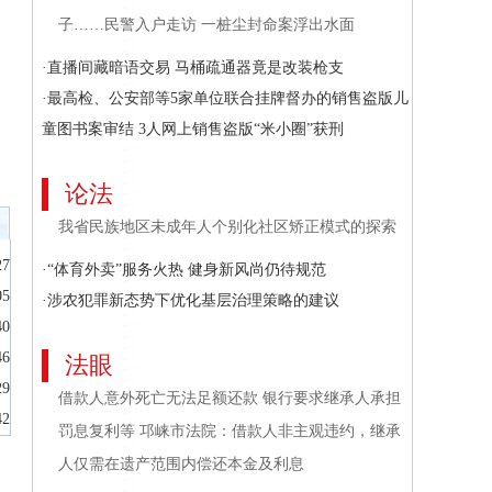
子……民警入户走访 一桩尘封命案浮出水面
·直播间藏暗语交易 马桶疏通器竟是改装枪支
·最高检、公安部等5家单位联合挂牌督办的销售盗版儿
童图书案审结 3人网上销售盗版“米小圈”获刑
论法
我省民族地区未成年人个别化社区矫正模式的探索
27
·“体育外卖”服务火热 健身新风尚仍待规范
05
·涉农犯罪新态势下优化基层治理策略的建议
40
46
法眼
29
借款人意外死亡无法足额还款 银行要求继承人承担
42
罚息复利等 邛崃市法院：借款人非主观违约，继承
人仅需在遗产范围内偿还本金及利息