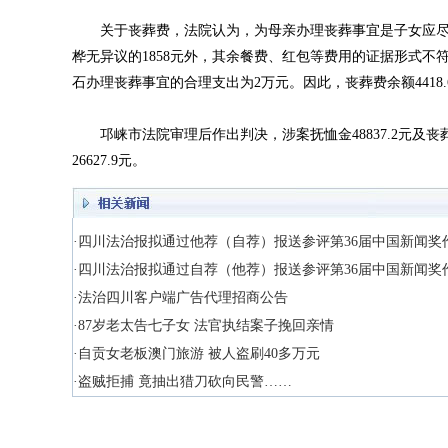
关于丧葬费，法院认为，为母亲办理丧葬事宜是子女应尽之责
桦无异议的1858元外，其余餐费、红包等费用的证据形式
石办理丧葬事宜的合理支出为2万元。因此，丧葬费余额4418.
邛崃市法院审理后作出判决，涉案抚恤金48837.2元及丧葬费24
26627.9元。
·四川法治报拟通过他荐（自荐）报送参评第36届中国新闻奖
·四川法治报拟通过自荐（他荐）报送参评第36届中国新闻奖
·法治四川客户端广告代理招商公告
·87岁老太告七子女 法官执结案子挽回亲情
·自贡女老板澳门旅游 被人盗刷40多万元
·盗贼拒捕 竟抽出猎刀砍向民警……