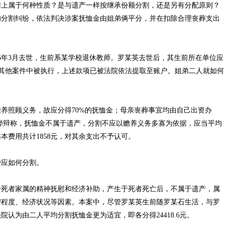
上属于何种性质？是与遗产一样按继承份额分割，还是另有分配原则？
的分割纠纷，依法判决涉案抚恤金由姐弟俩平分，并在扣除合理丧葬支出
年3月去世，生前系某学校退休教师。罗某英去世后，其生前所在单位应
郑某桦在其他案件中被执行，上述款项已被法院依法提取至账户。姐弟二人就如何
。
照顾义务，故应分得70%的抚恤金；母亲丧葬事宜均由自己出资办
郑某桦辩称，抚恤金不属于遗产，分割不应以赡养义务多寡为依据，应当平均
费用共计1858元，对其余支出不予认可。
应如何分割。
死者家属的精神抚慰和经济补助，产生于死者死亡后，不属于遗产，属
密程度、经济状况等因素。本案中，尽管罗某英生前随罗某石生活，与罗
认为由二人平均分割抚恤金更为适宜，即各分得24418.6元。