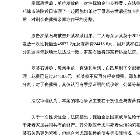
亲属离世后，单位发放的一次性抚恤金与丧葬费，在法律
邛崃市法院近日审理了一起同胞姐弟对于母亲去世后抚恤金
后，对剩余丧葬费余额亦作平均分割。
原告罗某石与被告郑某桦系姐弟。二人母亲罗某英于2025
发放一次性抚恤金48837.2元及丧葬费24418.6元。因
分割这两笔款项无法达成一致，罗某石遂将郑某桦诉至法院
罗某石诉称，母亲生前一直随其生活，自己尽到了全部赡养
理，花费已超过24418.6元，郑某桦不应再分得丧葬费。
分割；对于丧葬费，其仅认可有票据证明的殡仪馆、公墓等基本
法院审理认为，本案的核心争议主要在于抚恤金与丧葬费
关于一次性抚恤金，法院指出，抚恤金是国家或单位给予
于死者家属共同共有的财产。其分割应考虑与死者生活的紧
某石关系更为紧密，但综合考虑郑某桦的债务等实际情况，法院