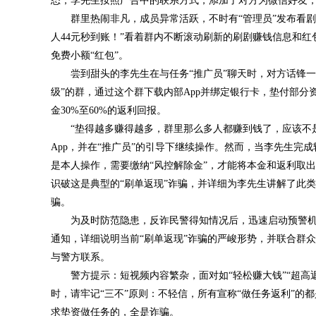
态，李先生按照广告中的联系方式，添加了对方为微信好友，
群里热闹非凡，成员异常活跃，不时有“管理员”发布看
人44元秒到账！”看着群内不断滚动刷新的刷剧赚钱信息和
免费小额“红包”。
尝到甜头的李先生在与任务“推广员”聊天时，对方话锋
级”的群，通过这个群下载内部App并绑定银行卡，垫付部分
金30%至60%的返利回报。
“垫得越多赚得越多，群里那么多人都赚到钱了，应该不
App，并在“推广员”的引导下继续操作。然而，当李先生完
是本人操作，需要缴纳“风控解除金”，才能将本金和返利取
识破这是典型的“刷单返现”诈骗，并详细为李先生讲解了此
骗。
为及时防范隐患，反诈民警得知情况后，迅速启动预警
通知，详细说明当前“刷单返现”诈骗的严峻形势，并联合群
与警方联系。
警方提示：短视频内容繁杂，面对如“轻松赚大钱”“超高
时，请牢记“三不”原则：不轻信，所有宣称“做任务返利”的
求垫资做任务的，全是诈骗。