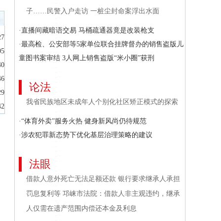
子……民警入户走访 一桩尘封命案浮出水面
·直播间藏暗语交易 马桶疏通器竟是改装枪支
27
·最高检、公安部等5家单位联合挂牌督办的销售盗版儿
05
童图书案审结 3人网上销售盗版“米小圈”获刑
40
46
论法
29
我省民族地区未成年人个别化社区矫正模式的探索
42
·“体育外卖”服务火热 健身新风尚仍待规范
·涉农犯罪新态势下优化基层治理策略的建议
法眼
借款人意外死亡无法足额还款 银行要求继承人承担
罚息复利等 邛崃市法院：借款人非主观违约，继承
人仅需在遗产范围内偿还本金及利息