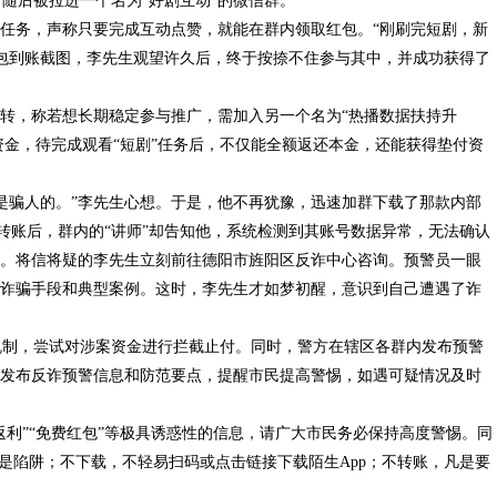
随后被拉进一个名为“好剧互动”的微信群。
剧任务，声称只要完成互动点赞，就能在群内领取红包。“刚刷完短剧，新
红包到账截图，李先生观望许久后，终于按捺不住参与其中，并成功获得了
一转，称若想长期稳定参与推广，需加入另一个名为“热播数据扶持升
资金，待完成观看“短剧”任务后，不仅能全额返还本金，还能获得垫付资
是骗人的。”李先生心想。于是，他不再犹豫，迅速加群下载了那款内部
成转账后，群内的“讲师”却告知他，系统检测到其账号数据异常，无法确认
出。将信将疑的李先生立刻前往德阳市旌阳区反诈中心咨询。预警员一眼
类诈骗手段和典型案例。这时，李先生才如梦初醒，意识到自己遭遇了诈
机制，尝试对涉案资金进行拦截止付。同时，警方在辖区各群内发布预警
众发布反诈预警信息和防范要点，提醒市民提高警惕，如遇可疑情况及时
返利”“免费红包”等极具诱惑性的信息，请广大市民务必保持高度警惕。同
都是陷阱；不下载，不轻易扫码或点击链接下载陌生App；不转账，凡是要