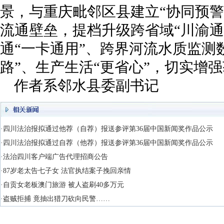
景，与重庆毗邻区县建立“协同预警
流通壁垒，提档升级跨省域“川渝通
通“一卡通用”、跨界河流水质监测
路”、生产生活“更省心”，切实增
作者系邻水县委副书记
·四川法治报拟通过他荐（自荐）报送参评第36届中国新闻奖作品公示
·四川法治报拟通过自荐（他荐）报送参评第36届中国新闻奖作品公示
·法治四川客户端广告代理招商公告
·87岁老太告七子女 法官执结案子挽回亲情
·自贡女老板澳门旅游 被人盗刷40多万元
·盗贼拒捕 竟抽出猎刀砍向民警……