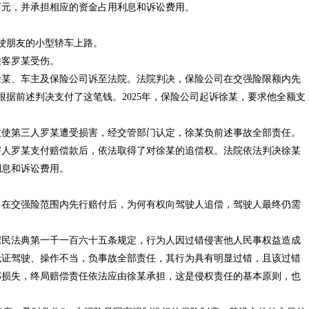
万元，并承担相应的资金占用利息和诉讼费用。
驾驶朋友的小型轿车上路。
客罗某受伤。
某、车主及保险公司诉至法院。法院判决，保险公司在交强险限额内先
司根据前述判决支付了这笔钱。2025年，保险公司起诉徐某，要求他全额支
使第三人罗某遭受损害，经交管部门认定，徐某负前述事故全部责任。
害人罗某支付赔偿款后，依法取得了对徐某的追偿权。法院依法判决徐某
利息和诉讼费用。
在交强险范围内先行赔付后，为何有权向驾驶人追偿，驾驶人最终仍需
民法典第一千一百六十五条规定，行为人因过错侵害他人民事权益造成
无证驾驶、操作不当，负事故全部责任，其行为具有明显过错，且该过错
部损失，终局赔偿责任依法应由徐某承担，这是侵权责任的基本原则，也