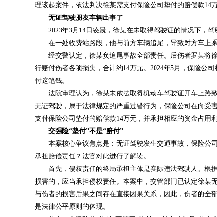
理该起案件，依法判决徐某需支付保险公司垫付的赔偿款14
无证驾驶朋友车辆出事了
2023年3月14日凌晨，徐某在未取得驾驶证的情况下，
在一处收费站路段，他与前方车辆追尾，导致对方车上乘
经交警认定，徐某负追尾事故全部责任。后伤者罗某将徐
行赔付伤者各项损失，合计约14万元。2024年5月，保险公
付这笔钱。
法院审理认为，徐某未依法取得机动车驾驶证开车上路致
无证驾驶，属于法律规定的严重过错行为，保险公司在向受
支付保险公司垫付的赔偿款14万元，并承担相应的资金占用
交强险“垫付”不是“赔付”
本案核心争议焦点是：无证驾驶发生交通事故，保险公司
承担赔偿责任？法官对此进行了解读。
首先，侵权责任的终局承担主体是实际违法驾驶人。根据
损害的，应当承担侵权责任。本案中，交管部门已认定徐某
与伤者的损害后果之间存在直接因果关系，因此，伤者的全
是法律公平原则的体现。