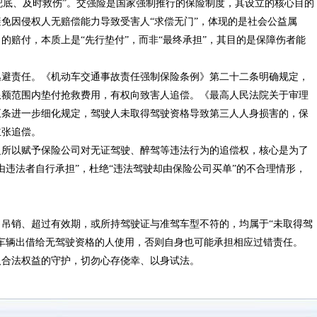
兜底、及时救伤”。交强险是国家强制推行的保险制度，其设立的核心目的
免因侵权人无赔偿能力导致受害人“求偿无门”，体现的是社会公益属
的赔付，本质上是“先行垫付”，而非“最终承担”，其目的是保障伤者能
避责任。《机动车交通事故责任强制保险条例》第二十二条明确规定，
限额范围内垫付抢救费用，有权向致害人追偿。《最高人民法院关于审理
五条进一步细化规定，驾驶人未取得驾驶资格导致第三人人身损害的，保
主张追偿。
所以赋予保险公司对无证驾驶、醉驾等违法行为的追偿权，核心是为了
由违法者自行承担”，杜绝“违法驾驶却由保险公司买单”的不合理情形，
。
销、超过有效期，或所持驾驶证与准驾车型不符的，均属于“未取得驾
车辆出借给无驾驶资格的人使用，否则自身也可能承担相应过错责任。
合法权益的守护，切勿心存侥幸、以身试法。