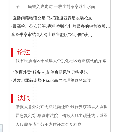
子……民警入户走访 一桩尘封命案浮出水面
·直播间藏暗语交易 马桶疏通器竟是改装枪支
·最高检、公安部等5家单位联合挂牌督办的销售盗版儿
童图书案审结 3人网上销售盗版“米小圈”获刑
论法
我省民族地区未成年人个别化社区矫正模式的探索
·“体育外卖”服务火热 健身新风尚仍待规范
·涉农犯罪新态势下优化基层治理策略的建议
法眼
借款人意外死亡无法足额还款 银行要求继承人承担
罚息复利等 邛崃市法院：借款人非主观违约，继承
人仅需在遗产范围内偿还本金及利息