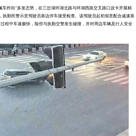
飙车炸街”多发态势，在三岔湖环湖北路与环湖西路交叉路口设卡开展精
查点，执勤民警示意驾驶员靠边停车接受检查。该驾驶员起初假意配合减速靠
离过程中车速极快，险些与执勤交警发生碰撞，并对周边车辆及行人安全