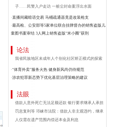
子……民警入户走访 一桩尘封命案浮出水面
·直播间藏暗语交易 马桶疏通器竟是改装枪支
·最高检、公安部等5家单位联合挂牌督办的销售盗版儿
童图书案审结 3人网上销售盗版“米小圈”获刑
论法
我省民族地区未成年人个别化社区矫正模式的探索
·“体育外卖”服务火热 健身新风尚仍待规范
·涉农犯罪新态势下优化基层治理策略的建议
法眼
借款人意外死亡无法足额还款 银行要求继承人承担
罚息复利等 邛崃市法院：借款人非主观违约，继承
人仅需在遗产范围内偿还本金及利息
27