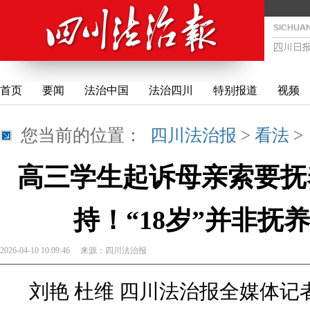
首页
要闻
法治中国
法治四川
特别报道
视频
您当前的位置：
四川法治报
>
看法
高三学生起诉母亲索要抚
持！“18岁”并非抚
2026-04-10 10:09:46
来源：
四川法治报
刘艳 杜维 四川法治报全媒体记者