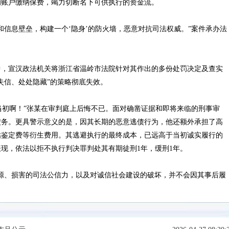
的账户缴纳保费，竭力切断名下可供执行的资金流。
息壁垒，构建一个‘隐身’的防火墙，恶意对抗司法权威。”案件承办法
，宣汉政法机关将浙江省温岭市法院针对其作出的多份处罚决定及查实
失信、处处隐藏”的策略彻底失效。
初啊！”张某在审判庭上后悔不已。面对确凿证据和即将来临的刑事审
债务。更具警示意义的是，因其长期的恶意逃债行为，他还额外承担了高
估鉴定费等衍生费用。其逃避执行的最终成本，已远高于当初诚实履行的
现，依法以拒不执行判决罪判处其有期徒刑1年，缓刑1年。
、损害的司法公信力，以及对诚信社会建设的破坏，并不会因其事后履