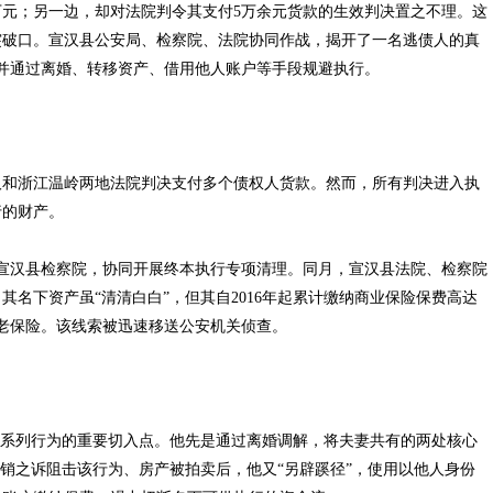
元；另一边，却对法院判令其支付5万余元货款的生效判决置之不理。这
突破口。宣汉县公安局、检察院、法院协同作战，揭开了一名逃债人的真
，并通过离婚、转移资产、借用他人账户等手段规避执行。
汉和浙江温岭两地法院判决支付多个债权人货款。然而，所有判决进入执
行的财产。
宣汉县检察院，协同开展终本执行专项清理。同月，宣汉县法院、检察院
名下资产虽“清清白白”，但其自2016年起累计缴纳商业保险保费高达
的养老保险。该线索被迅速移送公安机关侦查。
系列行为的重要切入点。他先是通过离婚调解，将夫妻共有的两处核心
撤销之诉阻击该行为、房产被拍卖后，他又“另辟蹊径”，使用以他人身份