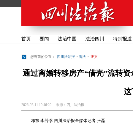
首页
要闻
法治中国
法治四川
特别报道
您当前的位置：
四川法治报
>
看法
>
正文
通过离婚转移房产“借壳”流转资
这
2026-02-11 10:46:29
来源：
四川法治报
邓东 李芳葶 四川法治报全媒体记者 张磊