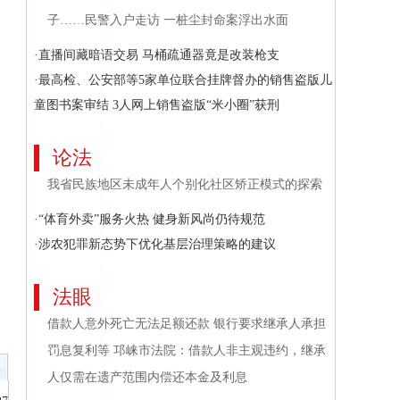
子……民警入户走访 一桩尘封命案浮出水面
·直播间藏暗语交易 马桶疏通器竟是改装枪支
·最高检、公安部等5家单位联合挂牌督办的销售盗版儿
童图书案审结 3人网上销售盗版“米小圈”获刑
论法
我省民族地区未成年人个别化社区矫正模式的探索
·“体育外卖”服务火热 健身新风尚仍待规范
·涉农犯罪新态势下优化基层治理策略的建议
法眼
借款人意外死亡无法足额还款 银行要求继承人承担
罚息复利等 邛崃市法院：借款人非主观违约，继承
人仅需在遗产范围内偿还本金及利息