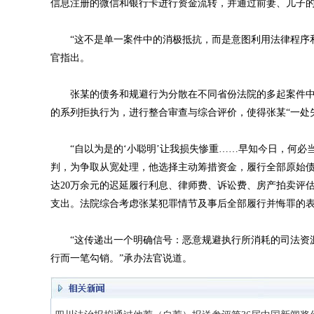
信息注册的微信和银行卡进行资金流转，并通过前妻、儿子
“这不是单一案件中的消极抵抗，而是意图利用法律程序和信
官指出。
张某的债务和规避行为分散在不同省份法院的多起案件中
的系列拒执行为，进行整合审查与综合评价，使得张某“一处
“自以为是的‘小聪明’让我损失惨重……早知今日，何必当
判，为争取从宽处理，他选择主动筹措资金，履行全部原始
达20万余元的迟延履行利息、律师费、诉讼费、房产拍卖评
支出。法院综合考虑张某犯罪情节及事后全部履行并悔罪的表
“这传递出一个明确信号：恶意规避执行所消耗的司法资源
行而一笔勾销。”承办法官说道。