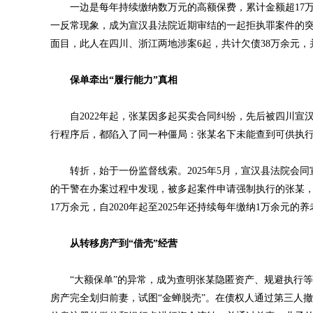
一边是每年持续缴纳数万元的高额保费，累计金额超17万
一反常现象，成为宣汉县法院近期审结的一起拒执罪案件的
面目，此人在四川、浙江两地涉案6起，共计欠债38万余元
保单牵出“履行能力”真相
自2022年起，张某因多起买卖合同纠纷，先后被四川宣
行程序后，都陷入了同一种僵局：张某名下未能查到可供执
转折，始于一份监督线索。2025年5月，宣汉县法院会同
的干警在办案过程中发现，被多起案件申请强制执行的张某，其
17万余元，自2020年起至2025年还持续每年缴纳1万余元
从转移房产到“借壳”经营
“大额保单”的异常，成为查明张某隐匿资产、规避执行等
房产完全划归前妻，试图“金蝉脱壳”。在债权人通过第三人